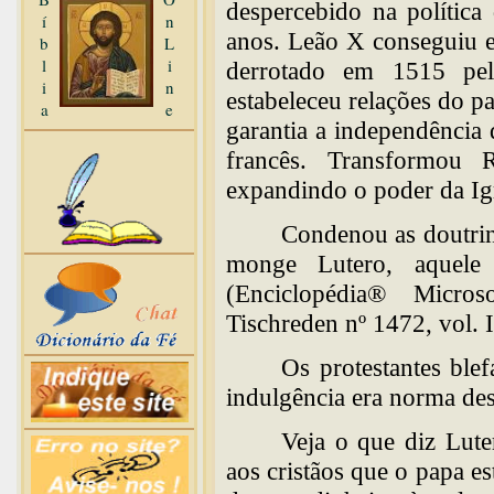
despercebido na política
í
n
anos. Leão X conseguiu ev
b
L
l
i
derrotado em 1515 pel
i
n
estabeleceu relações do 
a
e
garantia a independência 
francês. Transformou 
expandindo o poder da Ig
Condenou as doutri
monge Lutero, aquele 
(Enciclopédia® Micro
Tischreden nº 1472, vol. I
Os protestantes bl
indulgência era norma 
Veja o que diz Lute
aos cristãos que o papa es