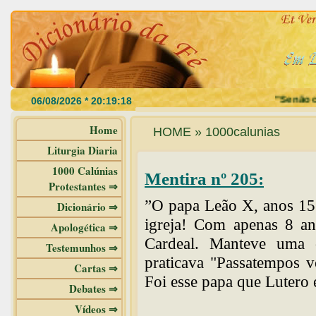
"Se não com
Home
HOME » 1000calunias
Liturgia Diaria
1000 Calúnias
Mentira nº 205:
Protestantes ⇒
”O papa Leão X, anos 15
Dicionário ⇒
igreja! Com apenas 8 an
Apologética ⇒
Cardeal. Manteve uma c
Testemunhos ⇒
praticava "Passatempos v
Cartas ⇒
Foi esse papa que Lutero 
Debates ⇒
Vídeos ⇒