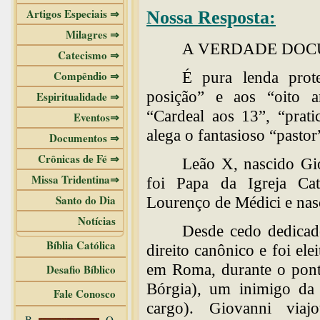
Artigos Especiais ⇒
Nossa Resposta:
Milagres ⇒
A VERDADE DOC
Catecismo ⇒
Compêndio ⇒
É pura lenda prot
posição” e aos “oito a
Espiritualidade ⇒
“Cardeal aos 13”, “prat
Eventos⇒
alega o fantasioso “pasto
Documentos ⇒
Crônicas de Fé ⇒
Leão X, nascido Gi
Missa Tridentina⇒
foi Papa da Igreja Cat
Santo do Dia
Lourenço de Médici e nas
Notícias
Desde cedo dedicado
Bíblia Católica
direito canônico e foi el
em Roma, durante o pont
Desafio Bíblico
Bórgia), um inimigo da 
Fale Conosco
cargo). Giovanni via
B
O