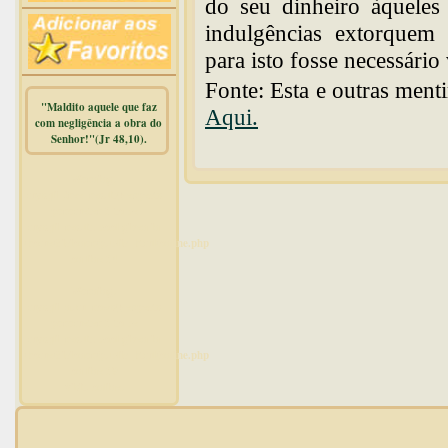
do seu dinheiro àqueles
indulgências extorquem
para isto fosse necessário
Fonte: Esta e outras ment
"Maldito aquele que faz
Aqui.
com negligência a obra do
Senhor!"(Jr 48,10).
Warning
:
mysqli_free_result() expects
parameter 1 to be
mysqli_result, bool given in
/home/dicionar/public_html/online.php
on line
14
Warning
:
mysqli_num_rows() expects
parameter 1 to be
mysqli_result, bool given in
/home/dicionar/public_html/online.php
on line
19
Visit. online: