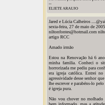
--
ELIETE ARAUJO
Jared e Lúcia Calheiros ....@y
sexta-feira, 27 de maio de 200
niltonfontes@hotmail.com nil
artigo RCC
Amado irmão
Estou na Renovação há 6 anos
minha familia. Conheci o s
horrorizada me pediu para conhe
era igreja católica. Entrei 
agressividade desse senhor que
lhe escrever e parabéns-lo pelo
é igreja pura.
Não vou chover no molhado co
bem informado, mas a atitud