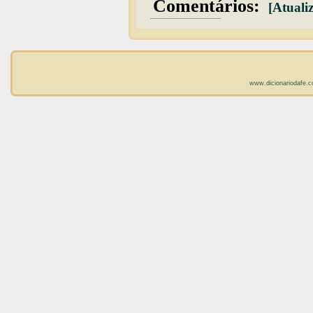
Comentários:
[Atualiz
www.dicionariodafe.c