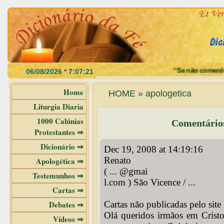
"Se não comerdes a car
Home
HOME » apologetica
Liturgia Diaria
1000 Calúnias
Comentários
Protestantes ⇒
Dicionário ⇒
Dec 19, 2008 at 14:19:16
Renato
Apologética ⇒
( ... @gmai
Testemunhos ⇒
l.com ) São Vicence / ...
Cartas ⇒
Debates ⇒
Cartas não publicadas pelo site
Olá queridos irmãos em Cristo
Vídeos ⇒