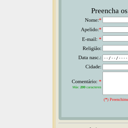
Preencha os 
Nome:
*
Apelido:
*
E-mail:
*
Religião:
Data nasc.:
Cidade:
Comentário:
*
Máx:
200
caracteres
(
*
) Preenchime