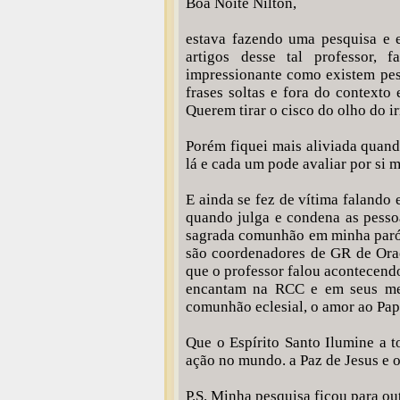
Boa Noite Nilton,
estava fazendo uma pesquisa e e
artigos desse tal professor,
impressionante como existem pes
frases soltas e fora do contexto
Querem tirar o cisco do olho do i
Porém fiquei mais aliviada quand
lá e cada um pode avaliar por si 
E ainda se fez de vítima falando 
quando julga e condena as pesso
sagrada comunhão em minha paróqu
são coordenadores de GR de Oraç
que o professor falou acontecendo
encantam na RCC e em seus mem
comunhão eclesial, o amor ao Pap
Que o Espírito Santo Ilumine a 
ação no mundo. a Paz de Jesus e 
P.S. Minha pesquisa ficou para out