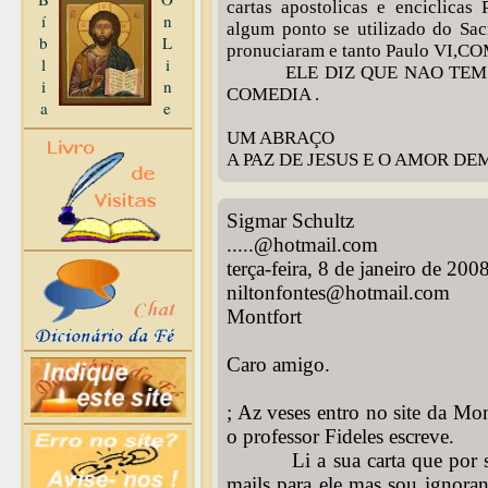
cartas apostolicas e enciclica
í
n
algum ponto se utilizado do Sa
b
L
pronuciaram e tanto Paulo V
l
i
ELE DIZ QUE NAO TEM NAD
i
n
COMEDIA .
a
e
UM ABRAÇO
A PAZ DE JESUS E O AMOR DE
Sigmar Schultz
.....@hotmail.com
terça-feira, 8 de janeiro de 200
niltonfontes@hotmail.com
Montfort
Caro amigo.
; Az veses entro no site da Mo
o professor Fideles escreve.
Li a sua carta que por sinal
mails para ele mas sou ignoran