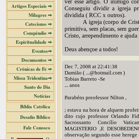
ver esse artigo. O inimigo con
Artigos Especiais ⇒
Conseguiu dividir a igreja p
Milagres ⇒
dividida ( RCC x outros).
A igreja (corpo de Cristo) s
Catecismo ⇒
primitiva, sem placas, sem guer
Compêndio ⇒
Cristo, arrependimento e ajuda
Espiritualidade ⇒
Deus abençoe a todos!
Eventos⇒
Documentos ⇒
Dec 7, 2008 at 22:41:38
Crônicas de Fé ⇒
Damião ( ...@hotmail.com )
Missa Tridentina⇒
Tobias Barreto -Se
... anos
Santo do Dia
Notícias
Parabéns preofessor Nilton ,
Bíblia Católica
; estava na hora de alquem profet
dito cujo professor Orlando Fi
Desafio Bíblico
Sacrossanto Concílio Va
Fale Conosco
MAGISTERIO ,E DESOBEDENCEN
observação segundo esse herege o
B
O