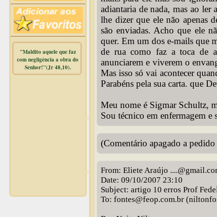
adiantaria de nada, mas ao ler 
lhe dizer que ele não apenas 
são enviadas. Acho que ele n
quer. Em um dos e-mails que ma
de rua como faz a toca de a
"Maldito aquele que faz
com negligência a obra do
anunciarem e viverem o envange
Senhor!"(Jr 48,10).
Mas isso só vai acontecer qua
Parabéns pela sua carta. que D
Warning
:
mysqli_free_result() expects
parameter 1 to be
Meu nome é Sigmar Schultz, m
mysqli_result, bool given in
Sou técnico em enfermagem e 
/home/dicionar/public_html/online.php
on line
14
Warning
:
(Comentário apagado a pedido 
mysqli_num_rows() expects
parameter 1 to be
mysqli_result, bool given in
From: Eliete Araújo ....@gmail.c
/home/dicionar/public_html/online.php
Date: 09/10/2007 23:10
on line
19
Visit. online:
Subject: artigo 10 erros Prof Fede
To: fontes@feop.com.br (niltonf