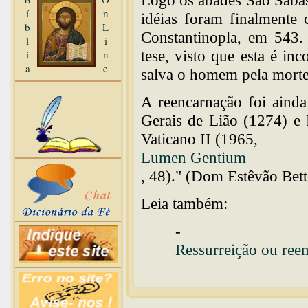
Logo os abades São Sabas 
í
n
idéias foram finalmente
b
L
Constantinopla, em 543.
l
i
tese, visto que esta é i
i
n
a
e
salva o homem pela morte 
A reencarnação foi ainda
Gerais de Lião (1274) e
Vaticano II (1965,
Lumen Gentium
, 48)." (Dom Estêvão Bett
Leia também:
-
Ressurreição ou ree