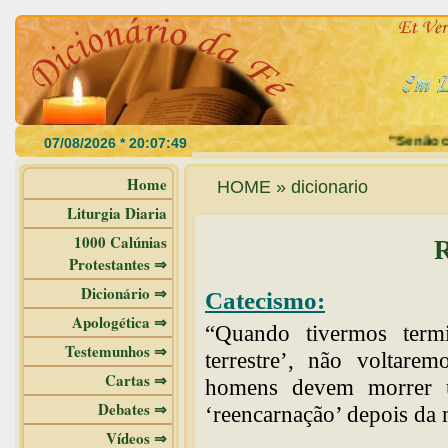
"Se não com
Home
HOME » dicionario
Liturgia Diaria
1000 Calúnias
R
Protestantes ⇒
Dicionário ⇒
Catecismo:
Apologética ⇒
“Quando tivermos term
Testemunhos ⇒
terrestre’, não voltarem
Cartas ⇒
homens devem morrer 
Debates ⇒
‘reencarnação’ depois da 
Vídeos ⇒