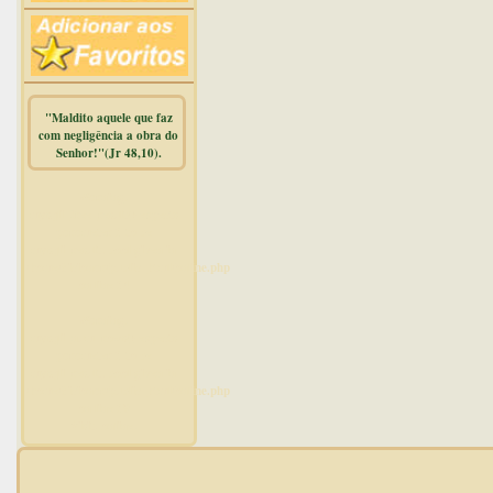
"Maldito aquele que faz
com negligência a obra do
Senhor!"(Jr 48,10).
Warning
:
mysqli_free_result() expects
parameter 1 to be
mysqli_result, bool given in
/home/dicionar/public_html/online.php
on line
14
Warning
:
mysqli_num_rows() expects
parameter 1 to be
mysqli_result, bool given in
/home/dicionar/public_html/online.php
on line
19
Visit. online: