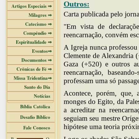
Outros:
Artigos Especiais ⇒
Carta publicada pelo jorn
Milagres ⇒
Catecismo ⇒
"Em vista de declaraçõe
Compêndio ⇒
reencarnação, convém escl
Espiritualidade ⇒
A Igreja nunca professou
Eventos⇒
Clemente de Alexandria (
Documentos ⇒
Gaza (+520) e outros au
Crônicas de Fé ⇒
reencarnação, baseando-s
Missa Tridentina⇒
professam uma só passag
Santo do Dia
Acontece, porém, que, a
Notícias
monges do Egito, da Pales
Bíblia Católica
a acreditar na reencarna
Desafio Bíblico
seguiam seu mestre Oríge
hipótese uma teoria próxi
Fale Conosco
B
O