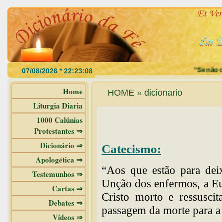
"Se não com
Home
HOME » dicionario
Liturgia Diaria
1000 Calúnias
Protestantes ⇒
Dicionário ⇒
Catecismo:
Apologética ⇒
“Aos que estão para deix
Testemunhos ⇒
Unção dos enfermos, a Euc
Cartas ⇒
Cristo morto e ressuscit
Debates ⇒
passagem da morte para a
Vídeos ⇒