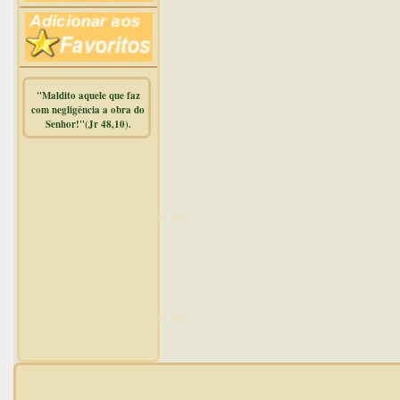
"Maldito aquele que faz
com negligência a obra do
Senhor!"(Jr 48,10).
Warning
:
mysqli_free_result() expects
parameter 1 to be
mysqli_result, bool given in
/home/dicionar/public_html/online.php
on line
14
Warning
:
mysqli_num_rows() expects
parameter 1 to be
mysqli_result, bool given in
/home/dicionar/public_html/online.php
on line
19
Visit. online: