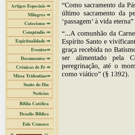
“Como sacramento da Pásc
Artigos Especiais ⇒
último sacramento da per
Milagres ⇒
‘passagem’ à vida eterna”
Catecismo ⇒
Compêndio ⇒
“...A comunhão da Carne 
Espiritualidade ⇒
Espírito Santo e vivifica
graça recebida no Batismo
Eventos⇒
ser alimentado pela C
Documentos ⇒
peregrinação, até o mo
Crônicas de Fé ⇒
como viático” (§ 1392).
Missa Tridentina⇒
Santo do Dia
Notícias
Bíblia Católica
Desafio Bíblico
Fale Conosco
B
O