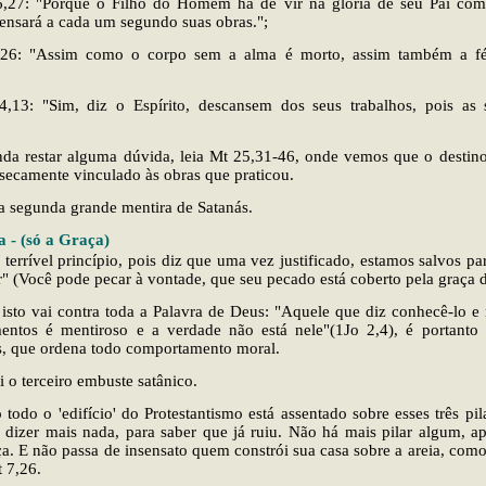
,27: "Porque o Filho do Homem há de vir na glória de seu Pai com 
ensará a cada um segundo suas obras.";
,26: "Assim como o corpo sem a alma é morto, assim também a f
,13: "Sim, diz o Espírito, descansem dos seus trabalhos, pois as 
nda restar alguma dúvida, leia Mt 25,31-46, onde vemos que o destino
nsecamente vinculado às obras que praticou.
 a segunda grande mentira de Satanás.
a - (só a Graça)
 terrível princípio, pois diz que uma vez justificado, estamos salvos p
er" (Você pode pecar à vontade, que seu pecado está coberto pela graça 
 isto vai contra toda a Palavra de Deus: "Aquele que diz conhecê-lo e
ntos é mentiroso e a verdade não está nele"(1Jo 2,4), é portanto 
 que ordena todo comportamento moral.
ai o terceiro embuste satânico.
todo o 'edifício' do Protestantismo está assentado sobre esses três pil
 dizer mais nada, para saber que já ruiu. Não há mais pilar algum, ape
a. E não passa de insensato quem constrói sua casa sobre a areia, como
 7,26.