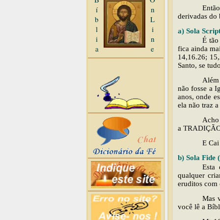
Então
í
n
derivadas do 
b
L
l
i
a) Sola Scrip
i
n
É tão
a
e
fica ainda m
14,16.26; 15,
Santo, se tud
Além 
não fosse a I
anos, onde es
ela não traz a
Acho 
a TRADIÇÃO A
E Cai
b) Sola Fide 
Esta 
qualquer cri
eruditos com 
Mas v
você lê a Bíbl