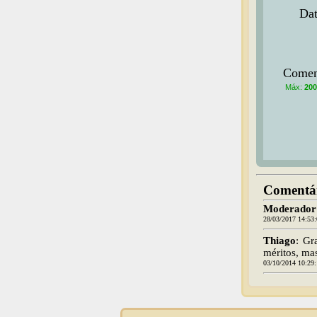
Dat
Comen
Máx:
200
Comentár
Moderador
28/03/2017 14:53
Thiago
: Gr
méritos, ma
03/10/2014 10:29