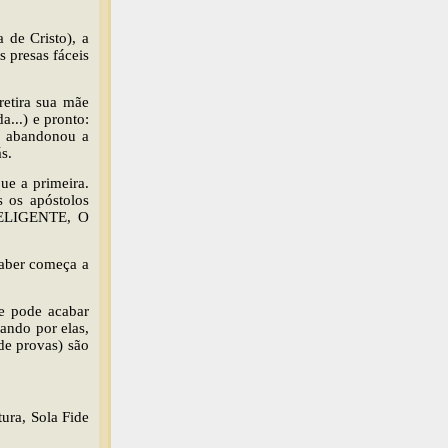
 de Cristo), a
s presas fáceis
 retira sua mãe
a...) e pronto:
cê abandonou a
s.
ue a primeira.
s os apóstolos
TELIGENTE, O
saber começa a
e pode acabar
ando por elas,
de provas) são
tura, Sola Fide