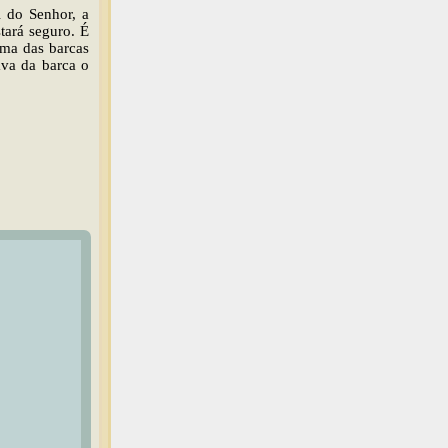
l do Senhor, a
tará seguro. É
 uma das barcas
ava da barca o