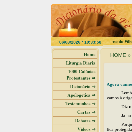
"Se não comerdes a carne do Filho do
Home
HOME » a
Liturgia Diaria
1000 Calúnias
Protestantes ⇒
Agora vamos 
Dicionário ⇒
Lembr
Apologética ⇒
vamos à orige
Testemunhos ⇒
Diz o
Cartas ⇒
Já no
Debates ⇒
Porqu
Vídeos ⇒
fica protegid