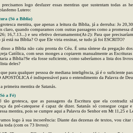
 precisamos logo desfazer essas mentiras que sustentam todas as her
blasfemo Lutero:
tura (Só a Bíblia)
 grotesca mentira, que apenas a leitura da Bíblia, já a derruba: Jo 20,3
ais claro, quando comparamos com outras passagens como a promessa do
26; 16,7.13...) e seu efetivo derramamento(At-2): Para que precisaríam
o já está na Bíblia? O que Ele viria ensinar, se tudo já foi ESCRITO?
disso a Bíblia não caiu pronta do Céu. É uma síntese da pregação dos
greja Católica, com seus monges a copiarem manualmente as Escrituras
taria a Bíblia?Se ela fosse suficiente, como saberíamos a lista dos livro
 lista deles?
que para qualquer pessoa de mediana inteligência, já é o suficiente par
POSTÓLICA é indispensável para o entendimento da Palavra de Deu
 a primeira mentira de Satanás.
(Só a Fé)
é tão grotesca, que as passagens da Escritura que ela contradiz s
ança da pré-catequese é capaz de dizer. Satanás só consegue cegar 
essa mentira, pois se cumpre aqui a Palavra do Senhor em Mt 11,25 e L
amos logo à sua incoerência: Diante das dezenas de textos, vou citar s
ia toda (com os 73 livros):