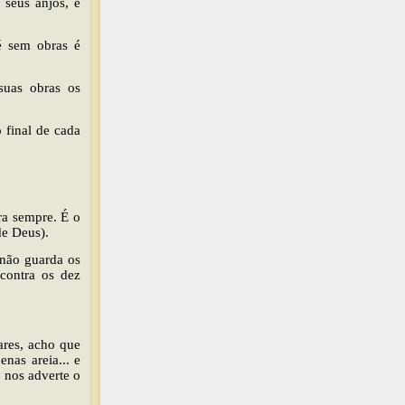
seus anjos, e
é sem obras é
suas obras os
 final de cada
ara sempre. É o
de Deus).
 não guarda os
contra os dez
ares, acho que
nas areia... e
 nos adverte o