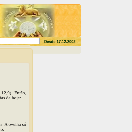
3)
Desde 17.12.2002
12,9). Então,
as de hoje:
s. A ovelha só
ho.