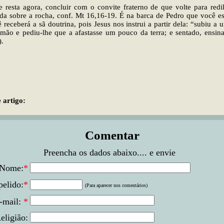
 resta agora, concluir com o convite fraterno de que volte para redi
da sobre a rocha, conf. Mt 16,16-19. É na barca de Pedro que você es
 receberá a sã doutrina, pois Jesus nos instrui a partir dela: “subiu a
imão e pediu-lhe que a afastasse um pouco da terra; e sentado, ensin
).
 artigo:
Comentar
Preencha os dados abaixo.... e envie
Nome:
*
elido:
*
(Para aparecer nos comentários)
-mail:
*
eligião: