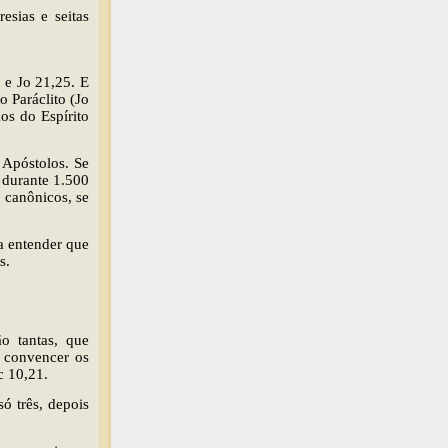
esias e seitas
0 e Jo 21,25. E
 Paráclito (Jo
os do Espírito
 Apóstolos. Se
 durante 1.500
s canônicos, se
a entender que
s.
ão tantas, que
e convencer os
c 10,21.
ó três, depois