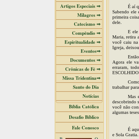
Artigos Especiais ⇒
É aí 
Sabendo ele q
Milagres ⇒
primeira cois
dele.
Catecismo ⇒
E ele
Compêndio ⇒
Maria, retira
Espiritualidade ⇒
você caiu na
Igreja, deixou
Eventos⇒
Então
Documentos ⇒
Agora ele va
erraram, to
Crônicas de Fé ⇒
ESCOLHIDO 
Missa Tridentina⇒
Como 
Santo do Dia
trabalhar para
Notícias
Mas 
descobrindo s
Bíblia Católica
você não cons
algumas tese
Desafio Bíblico
Fale Conosco
É aqu
e Sola Gratia
B
O