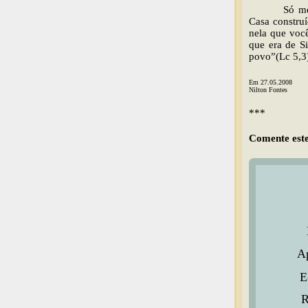
Só me
Casa construí
nela que você
que era de S
povo”(Lc 5,3
Em 27.05.2008
Nilton Fontes
***
Comente este
Ap
E
R