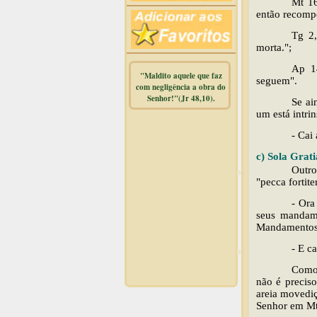
Mt 16
então recomp
Tg 2
morta.";
Ap 14
"Maldito aquele que faz
seguem".
com negligência a obra do
Senhor!"(Jr 48,10).
Se ai
um está intri
Warning
:
- Cai
mysqli_free_result() expects
parameter 1 to be
c) Sola Grati
mysqli_result, bool given in
Outro
/home/dicionar/public_html/online.php
"pecca fortit
on line
14
- Ora
Warning
:
seus mandame
mysqli_num_rows() expects
Mandamentos,
parameter 1 to be
mysqli_result, bool given in
- E c
/home/dicionar/public_html/online.php
on line
19
Como 
Visit. online:
não é preciso
areia movediç
Senhor em Mt