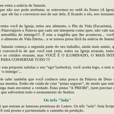
que entra a astúcia de Satanás.
ue não nos pode arrebatar, se estivermos no redil do Pastor (A Igreja
a que ele faz e convencer-nos de sair dela. E ficando a sós, nos tornamo
 retira você da Igreja, retira seu alimento, o Pão da Vida (Eucaristia),
 a Palavra(pois a Palavra que cada um interpreta como quer, não vale nad
 armadilha do inimigo!!!. É esta a tragédia que lhe aconteceu... vo
 o alimento de Vida Eterna... e se tornou presa fácil da astúcia de Sataná
 Satanás começa a segunda parte do seu trabalho, ainda mais astuto, q
i convencê-lo de que você está certo, todos na Igreja erraram, todo
dos os cristãos erraram, mas VOCÊ É O ILUMINADO, O MAIS IN
PARA CONSERTAR TUDO !!!
esta proposta satisfaz o seu “ego”(soberba), você aceita logo, e sem 
 ‘o inimigo’...
ele sabe também que você conhece uma pouco da Palavra de Deus 
ua mentira. Então ele cuida de criar “pistas seguras”, de modo que entr
iga mais encontrar a verdade. Estas pistas "A PRIORI", (sem precisar 
s que subvertem todo o ensinamento do Senhor.
Os três "Sola"
i que entram as famosas premissas de Lutero. Os três "sola": Sola Scrip
. E está pronto e pavimentado o caminho da perdição.