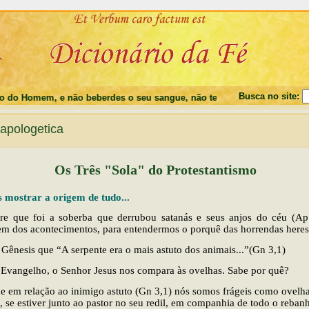
Busca no site:
 Homem, e não beberdes o seu sangue, não tereis a vida em vós"(Jo 6,5
pologetica
Os Três "Sola" do Protestantismo
mostrar a origem de tudo...
e que foi a soberba que derrubou satanás e seus anjos do céu (Ap 
m dos acontecimentos, para entendermos o porquê das horrendas heresi
 Gênesis que “A serpente era o mais astuto dos animais...”(Gn 3,1)
 Evangelho, o Senhor Jesus nos compara às ovelhas. Sabe por quê?
e em relação ao inimigo astuto (Gn 3,1) nós somos frágeis como ovelha
a, se estiver junto ao pastor no seu redil, em companhia de todo o reban