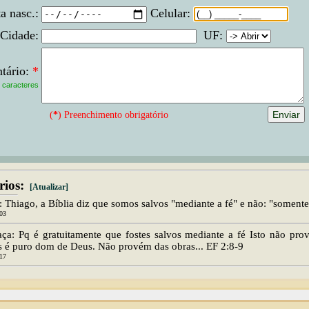
a nasc.:
Celular:
Cidade:
UF:
tário:
*
caracteres
(
*
) Preenchimento obrigatório
ios:
[Atualizar]
: Thiago, a Bíblia diz que somos salvos "mediante a fé" e não: "somente 
:03
aça: Pq é gratuitamente que fostes salvos mediante a fé Isto não pr
s é puro dom de Deus. Não provém das obras... EF 2:8-9
:17