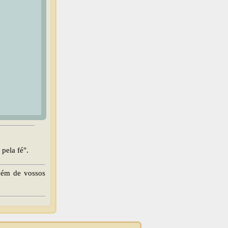
pela fé".
ovém de vossos