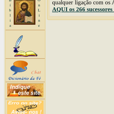
qualquer ligação com os
í
n
AQUI os 266 sucessores 
b
L
l
i
i
n
a
e