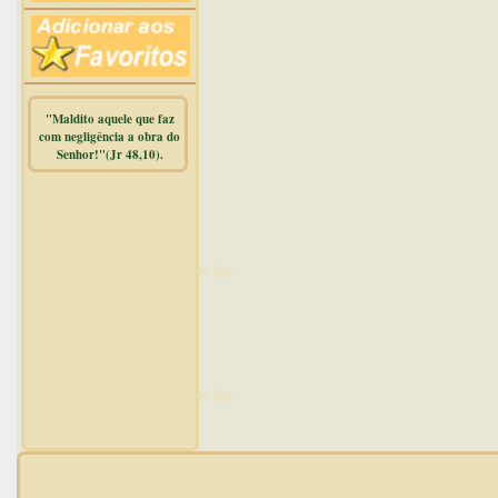
"Maldito aquele que faz
com negligência a obra do
Senhor!"(Jr 48,10).
Warning
:
mysqli_free_result() expects
parameter 1 to be
mysqli_result, bool given in
/home/dicionar/public_html/online.php
on line
14
Warning
:
mysqli_num_rows() expects
parameter 1 to be
mysqli_result, bool given in
/home/dicionar/public_html/online.php
on line
19
Visit. online: