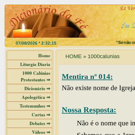
"Se não come
Home
HOME » 1000calunias
Liturgia Diaria
1000 Calúnias
Mentira nº 014:
Protestantes ⇒
Não existe nome de Igreja
Dicionário ⇒
Apologética ⇒
Testemunhos ⇒
Nossa Resposta:
Cartas ⇒
Não é o nome que im
Debates ⇒
Vídeos ⇒