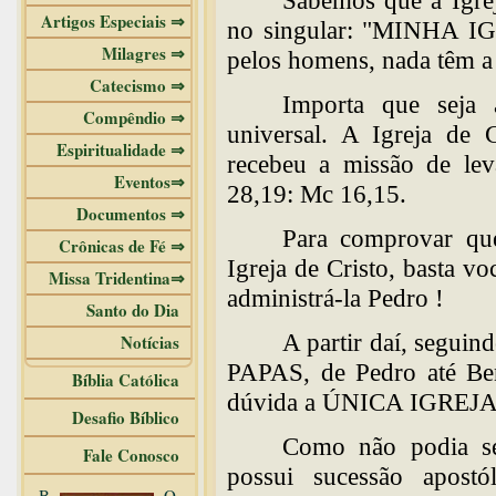
Sabemos que a Igreja
Artigos Especiais ⇒
no singular: "MINHA IGR
Milagres ⇒
pelos homens, nada têm a
Catecismo ⇒
Importa que seja a
Compêndio ⇒
universal. A Igreja de C
Espiritualidade ⇒
recebeu a missão de le
Eventos⇒
28,19: Mc 16,15.
Documentos ⇒
Para comprovar qu
Crônicas de Fé ⇒
Igreja de Cristo, basta v
Missa Tridentina⇒
administrá-la Pedro !
Santo do Dia
A partir daí, seguin
Notícias
PAPAS, de Pedro até Be
Bíblia Católica
dúvida a ÚNICA IGREJA
Desafio Bíblico
Como não podia ser
Fale Conosco
possui sucessão apostó
B
O