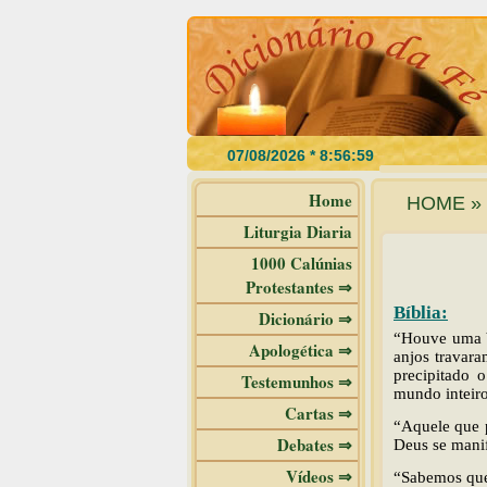
Home
HOME » d
Liturgia Diaria
1000 Calúnias
Protestantes ⇒
Bíblia:
Dicionário ⇒
“Houve uma b
Apologética ⇒
anjos travar
precipitado 
Testemunhos ⇒
mundo inteiro
Cartas ⇒
“Aquele que 
Debates ⇒
Deus se manif
Vídeos ⇒
“Sabemos que