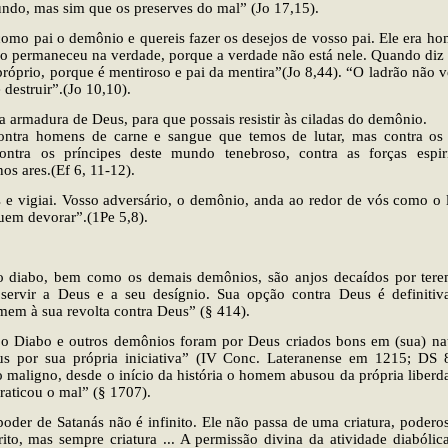
undo, mas sim que os preserves do mal” (Jo 17,15).
omo pai o demônio e quereis fazer os desejos de vosso pai. Ele era ho
ão permaneceu na verdade, porque a verdade não está nele. Quando diz a
próprio, porque é mentiroso e pai da mentira”(Jo 8,44). “O ladrão não 
e destruir”.(Jo 10,10).
a armadura de Deus, para que possais resistir às ciladas do demônio.
ontra homens de carne e sangue que temos de lutar, mas contra os 
contra os príncipes deste mundo tenebroso, contra as forças espir
os ares.(Ef 6, 11-12).
 e vigiai. Vosso adversário, o demônio, anda ao redor de vós como o 
uem devorar”.(1Pe 5,8).
o diabo, bem como os demais demônios, são anjos decaídos por tere
 servir a Deus e a seu desígnio. Sua opção contra Deus é definitiv
mem à sua revolta contra Deus” (§ 414).
 o Diabo e outros demônios foram por Deus criados bons em (sua) na
s por sua própria iniciativa” (IV Conc. Lateranense em 1215; DS 8
o maligno, desde o início da história o homem abusou da própria liber
praticou o mal” (§ 1707).
oder de Satanás não é infinito. Ele não passa de uma criatura, poderos
rito, mas sempre criatura ... A permissão divina da atividade diabóli