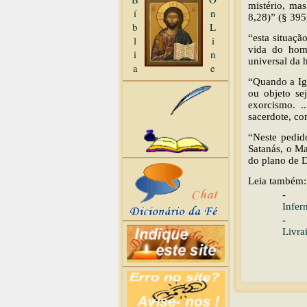
mistério, m
í
n
8,28)” (§ 395
b
L
“esta situaçã
l
i
vida do hom
i
n
universal da
a
e
“Quando a Ig
ou objeto se
exorcismo. .
sacerdote, co
“Neste pedid
Satanás, o Ma
do plano de D
Leia também:
-
Infer
-
Livra