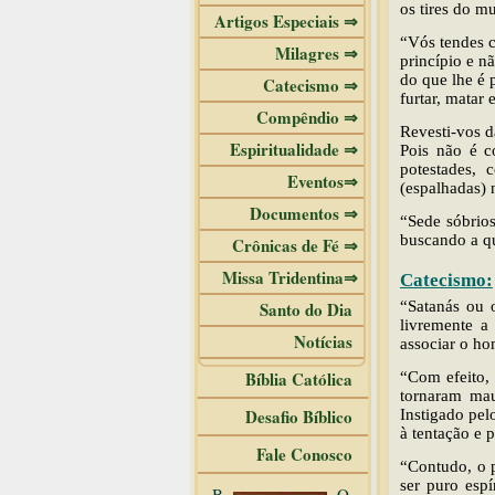
os tires do m
Artigos Especiais ⇒
“Vós tendes c
Milagres ⇒
princípio e n
do que lhe é 
Catecismo ⇒
furtar, matar 
Compêndio ⇒
Revesti-vos d
Espiritualidade ⇒
Pois não é c
potestades, 
Eventos⇒
(espalhadas) n
Documentos ⇒
“Sede sóbrios
buscando a q
Crônicas de Fé ⇒
Missa Tridentina⇒
Catecismo:
Santo do Dia
“Satanás ou 
livremente a
Notícias
associar o ho
Bíblia Católica
“Com efeito,
tornaram mau
Desafio Bíblico
Instigado pel
à tentação e 
Fale Conosco
“Contudo, o p
ser puro espí
B
O