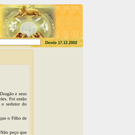
des o seu sangue, não tereis a vida em vós"(Jo 6,53)
Desde 17.12.2002
 Dragão e seus
les. Foi então
 o sedutor do
que o Filho de
“Não peço que