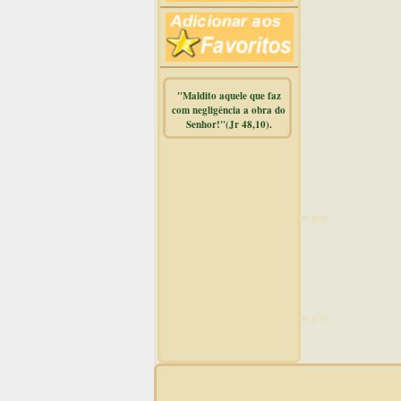
"Maldito aquele que faz
com negligência a obra do
Senhor!"(Jr 48,10).
Warning
:
mysqli_free_result() expects
parameter 1 to be
mysqli_result, bool given in
/home/dicionar/public_html/online.php
on line
14
Warning
:
mysqli_num_rows() expects
parameter 1 to be
mysqli_result, bool given in
/home/dicionar/public_html/online.php
on line
19
Visit. online: