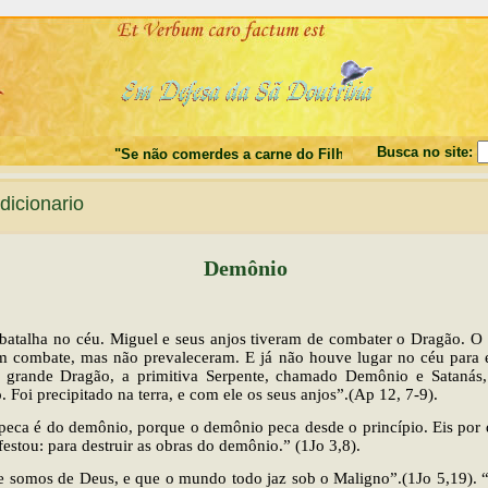
Busca no site:
"Se não comerdes a carne do Filho do Homem, e não beber
icionario
Demônio
atalha no céu. Miguel e seus anjos tiveram de combater o Dragão. O
am combate, mas não prevaleceram. E já não houve lugar no céu para e
o grande Dragão, a primitiva Serpente, chamado Demônio e Satanás,
. Foi precipitado na terra, e com ele os seus anjos”.(Ap 12, 7-9).
peca é do demônio, porque o demônio peca desde o princípio. Eis por 
estou: para destruir as obras do demônio.” (1Jo 3,8).
 somos de Deus, e que o mundo todo jaz sob o Maligno”.(1Jo 5,19). 