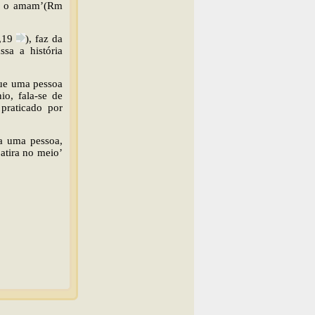
ue o amam’(Rm
,19
), faz da
sa a história
que uma pessoa
io, fala-se de
praticado por
a uma pessoa,
atira no meio’