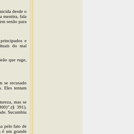
micida desde o
 mentira, fala
vem senão para
principados e
ituais do mal
leão que ruge,
m se recusado
a. Eles tentam
tureza, mas se
00)”.(§ 391).
dade. Sucumbiu
a pelo fato de
ca é um grande