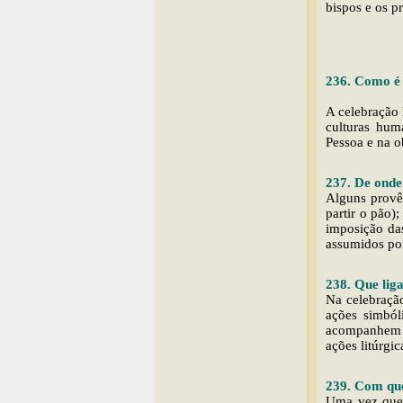
bispos e os p
236. Como é 
A celebração l
culturas hum
Pessoa e na o
237. De onde
Alguns provêm
partir o pão);
imposição das
assumidos por
238. Que liga
Na celebração
ações simból
acompanhem e
ações litúrgi
239. Com que
Uma vez que o