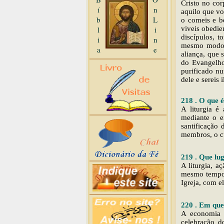
Cristo no cor
í
n
aquilo que vo
b
L
o comeis e b
l
i
viveis obedie
discípulos, 
i
n
mesmo modo, 
a
e
aliança, que 
do Evangelho
purificado n
dele e sereis
218 . O que é
A liturgia é
mediante o ex
santificação 
membros, o c
219 . Que lug
A liturgia, a
mesmo tempo a
Igreja, com e
220 . Em que
A economia s
celebração d