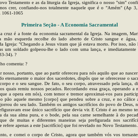
vo Testamento e as da liturgia da Igreja, significa o nosso "sim" confi
mos crer, confiando-nos totalmente naquele que é o "Amém" (Ap 3,14
r. 1061-1065
Primeira Seção - A Economia Sacramental
 da cruz é a fonte da economia sacramental da Igreja. Na imagem, Mar
a mão esquerda recolhe do lado aberto de Cristo sangue e água,
a Igreja: "Chegando a Jesus viram que já estava morto. Por isso, não
as um soldado golpeou-lhe o lado com uma lança, e imediatamente 
33-34). ?
nho comenta: ?
r nosso, portanto, que ao partir ofereceu para nós aquilo que ao nasce
do eternamente o maior dos sacerdotes, dispôs que se oferecesse o sacr
corpo e o seu sangue. De fato, o seu corpo, atravessado pela lança, d
os quais remiu nossos pecados. Recordando essa graça, operando a n
que a opera em nós), com temor e tremor aproximai-vos para participa
o pão aquele mesmo [corpo] que pendeu sobre a cruz, e no cálice
jorrou do seu lado. Também os antigos sacrifícios do povo de Deus, n
efiguravam esse único sacrifício que devia vir. E Cristo é ao mesmo t
ia da sua alma pura, e o bode, pela sua carne semelhante à do peca
 que de muitas e diferentes maneiras seja prefigurada nos sacrifíc
e refere apenas a este [sacrifício] que foi revelado no Novo Testamento.
anto, e comei o corpo de Cristo, agora que também vós vos tornast