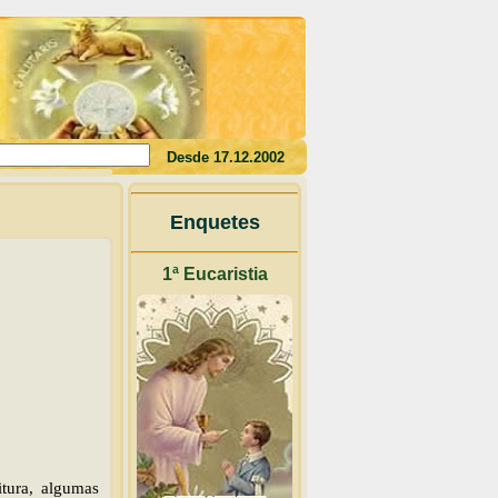
u sangue, não tereis a vida em vós"(Jo 6,53)
Desde 17.12.2002
Enquetes
1ª Eucaristia
tura, algumas