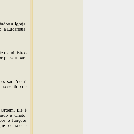
iados à Igreja,
, a Eucaristia,
e os ministros
or passou para
do: são "dela"
, no sentido de
a Ordem. Ele é
rado a Cristo,
dos e funções
ue o caráter é