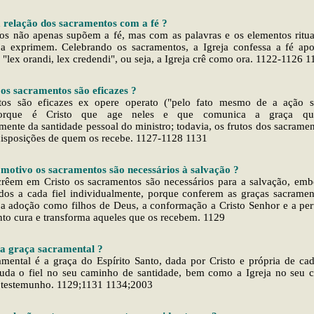
a relação dos sacramentos com a fé ?
os não apenas supõem a fé, mas com as palavras e os elementos ritua
 a exprimem. Celebrando os sacramentos, a Igreja confessa a fé apo
: "lex orandi, lex credendi", ou seja, a Igreja crê como ora. 1122-1126 
 os sacramentos são eficazes ?
os são eficazes ex opere operato ("pelo fato mesmo de a ação s
 porque é Cristo que age neles e que comunica a graça que
ente da santidade pessoal do ministro; todavia, os frutos dos sacram
isposições de quem os recebe. 1127-1128 1131
 motivo os sacramentos são necessários à salvação ?
crêem em Cristo os sacramentos são necessários para a salvação, em
odos a cada fiel individualmente, porque conferem as graças sacramen
a adoção como filhos de Deus, a conformação a Cristo Senhor e a pert
nto cura e transforma aqueles que os recebem. 1129
 a graça sacramental ?
amental é a graça do Espírito Santo, dada por Cristo e própria de ca
juda o fiel no seu caminho de santidade, bem como a Igreja no seu 
e testemunho. 1129;1131 1134;2003