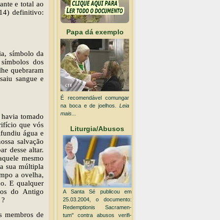
ante e total ao
) definitivo:
Papa dá exemplo
ia, símbolo da
 símbolos dos
 lhe quebraram
saiu sangue e
É recomendável comungar
na boca e de joelhos.
Leia
mais...
r havia tomado
ifício que vós
Liturgia/Abusos
ifundiu água e
ossa salvação
r desse altar.
 aquele mesmo
a sua múltipla
empo a ovelha,
do. E qualquer
ios do Antigo
A Santa Sé publicou em
 ?
25.03.2004, o documento:
Redemptionis Sacramen-
es membros de
tum" contra abusos verifi-