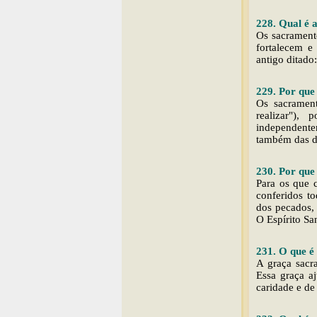
228. Qual é 
Os sacrament
fortalecem e
antigo ditado
229. Por que
Os sacrament
realizar"),
independentem
também das d
230. Por que
Para os que 
conferidos t
dos pecados, 
O Espírito Sa
231. O que é
A graça sacr
Essa graça a
caridade e d