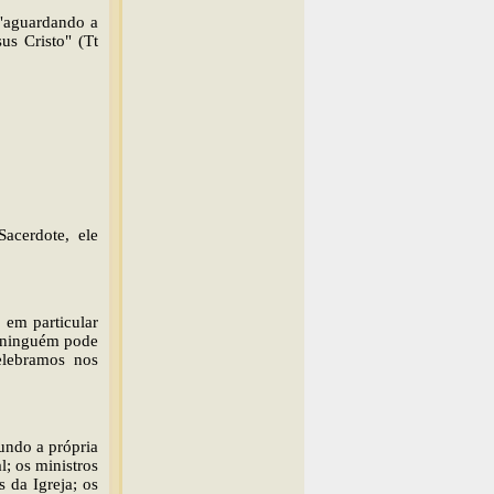
 "aguardando a
us Cristo" (Tt
acerdote, ele
, em particular
e ninguém pode
elebramos nos
gundo a própria
l; os ministros
 da Igreja; os