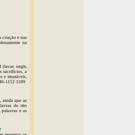
a criação e nas
plenamente na
 (lavar, ungir,
 sacrifícios, a
s e imutáveis,
1146-1152 1189
, ainda que as
avras do rito
 palavras e as
?
m respeitar os