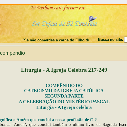
Busca no site:
"Se não comerdes a carne do Filho do Homem, e não beberdes o se
compendio
Liturgia - A Igreja Celebra 217-249
COMPÊNDIO DO
CATECISMO DA IGREJA CATÓLICA
SEGUNDA PARTE
A CELEBRAÇÃO DO MISTÉRIO PASCAL
Liturgia - A Igreja celebra
gnifica o Amém que conclui a nossa profissão de fé ?
braica ‘Amen’, que conclui também o último livro da Sagrada Escri