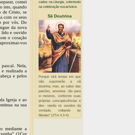
separar, comei
cados na Liturgia, sobretudo
o isto, quando
na celebração eucarística.
 de Cristo, se
Sã Doutrina
oa com os seus
o por vós. Do
angue da nova
 lido e ouvido
 com o coração
aproximai-vos
 pascal. Nela,
 e realizada a
cabeça e pelos
Porque virá tempo em que
não suportarão a sã
doutrina; mas, ao sabor das
paixões, amontoa- rão para
si mestres, conforme suas
da Igreja e ao
próprias concupiscências e
ontinua na sua
des- viarão os ouvidos da
verdade, voltando às
fábulas".(2Tm 4,3-4).
to mediante a
e venha" (1Cor