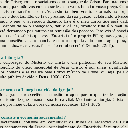
po de Cristo; tomai e saciai-vos com o sangue de Cristo. Para não vos 
s une; para não vos considerardes sem valor, bebei o vosso preço. Com
ebeis, se transforma em vós, assim também vos transformais no corpo
ntes e devotos. Ele, de fato, próximo da sua paixão, celebrando a Pásc
tomou o pão, o abençoou dizendo: Este é o meu corpo que será dad
depois de tê-lo abençoado, deu o cálice, dizendo: Este é o meu s
será derramado por muitos em remissão dos pecados. Isso vós já haveis
, mas não sabíeis que essa Eucaristia é o próprio Filho; mas agora,
uma consciência sem mancha e com o corpo lavado com a água pura, 
 iluminados, e as vossas faces não enrubescerão" (Sermão 228B).
 a Liturgia ?
 a celebração do Mistério de Cristo e em particular do seu Mistério
ercício do ofício sacerdotal de Jesus Cristo, é por sinais significada
dos homens e se realiza pelo Corpo místico de Cristo, ou seja, pela 
ulto público devido a Deus. 1066-1070
ar ocupa a Liturgia na vida da Igreja ?
ção sagrada por excelência, constitui o ápice para o qual tende a ação 
 fonte de que emana a sua força vital. Mediante a liturgia, Cristo c
la e por meio dela, a obra da nossa redenção. 1071-1075
 consiste a economia sacramental ?
acramental consiste em comunicar os frutos da redenção de Cris
os sacramentos da Igreja, principalmente da Eucaristia, "até que el