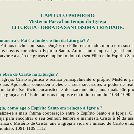
CAPÍTULO PRIMEIRO
Mistério Pascal no tempo da Igreja
LITURGIA - OBRA DA SANTÍSSIMA TRINDADE.
maneira o Pai é a fonte e o fim da Liturgia? ?
o Pai nos enche com suas bênçãos no Filho encarnado, morto e ressuscit
nos nossos corações o Espírito Santo. Ao mesmo tempo a igreja bend
ouvor e a ação de graças e implora o dom do seu Filho e do Espírito Sa
a obra de Cristo na Liturgia ?
a Igreja, Cristo significa e realiza principalmente o próprio Mistério p
o aos Apóstolos, concedeu a eles e a seus sucessores o poder de real
 meio do Sacrifício eucarístico e dos sacramentos, nos quais Ele pr
ua graça aos fiéis de todos os tempos e em todo o mundo. 1084-1090
gia, como age o Espírito Santo em relação à Igreja ?
ealiza-se a mais íntima cooperação entre o Espírito Santo e a Igreja. O
eja para encontrar o seu Senhor; lembra e manifesta Cristo à fé da ass
aliza o Mistério de Cristo; une a Igreja à vida e à missão de Cristo e faz 
munhão. 1091-1109 1112