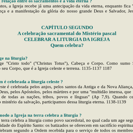
 relação entre os sacramentos e a vida eterna ?
os, a Igreja recebe já uma antecipação da vida eterna, enquanto fica
ança e a manifestação da glória do nosso grande Deus e Salvador, Jes
CAPÍTULO SEGUNDO
A celebração sacramental do Mistério pascal
CELEBRAR A LITURGIA DA IGREJA
Quem celebra?
e na liturgia?
age "Cristo todo" ("Christus Totus"), Cabeça e Corpo. Como sumo S
 seu Corpo, que é a Igreja celeste e terrena. 1135-1137 1187
 é celebrada a liturgia celeste ?
leste é celebrada pelos anjos, pelos santos da Antiga e da Nova Aliança
Deus, pelos Apóstolos, pelos mártires e por uma "multidão imensa, qu
e de todas as nações, tribos, povos e línguas" (Ap 7,9). Quando c
 mistério da salvação, participamos dessa liturgia eterna. 1138-1139
odo a Igreja na terra celebra a liturgia ?
a terra celebra a liturgia como povo sacerdotal, no qual cada um age se
idade do Espírito Santo: os batizados se oferecem em sacrifício espiritua
lebram segundo a Ordem recebida para o serviço de todos os membros