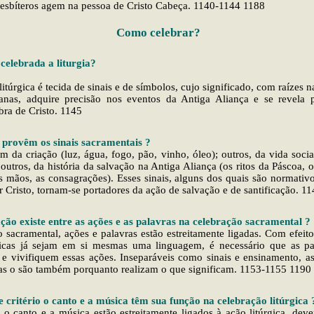
resbíteros agem na pessoa de Cristo Cabeça. 1140-1144 1188
Como celebrar?
celebrada a liturgia?
itúrgica é tecida de sinais e de símbolos, cujo significado, com raízes n
anas, adquire precisão nos eventos da Antiga Aliança e se revela 
bra de Cristo. 1145
 provêm os sinais sacramentais ?
 da criação (luz, água, fogo, pão, vinho, óleo); outros, da vida social
 outros, da história da salvação na Antiga Aliança (os ritos da Páscoa, os
 mãos, as consagrações). Esses sinais, alguns dos quais são normativo
 Cristo, tornam-se portadores da ação de salvação e de santificação. 
ção existe entre as ações e as palavras na celebração sacramental ?
 sacramental, ações e palavras estão estreitamente ligadas. Com efeito
icas já sejam em si mesmas uma linguagem, é necessário que as pal
 vivifiquem essas ações. Inseparáveis como sinais e ensinamento, as
cas o são também porquanto realizam o que significam. 1153-1155 1190
 critério o canto e a música têm sua função na celebração litúrgica 
 canto e a música estão estreitamente ligados à ação litúrgica, deve