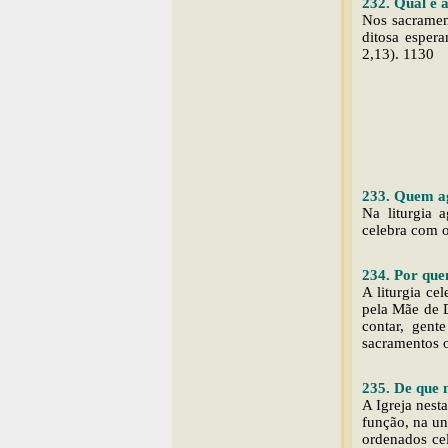
232. Qual é a
Nos sacrament
ditosa esper
2,13). 1130
233. Quem ag
Na liturgia 
celebra com o
234. Por quem
A liturgia ce
pela Mãe de 
contar, gent
sacramentos o
235. De que m
A Igreja nest
função, na un
ordenados ce