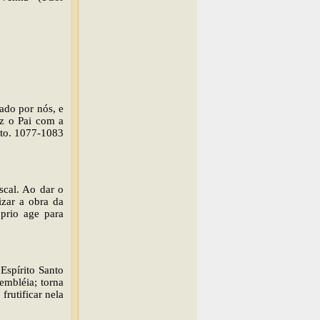
ado por nós, e
iz o Pai com a
nto. 1077-1083
ascal. Ao dar o
izar a obra da
óprio age para
 Espírito Santo
embléia; torna
frutificar nela