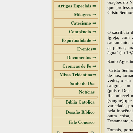
orações do No
Artigos Especiais ⇒
que professa
Cristo Senho
Milagres ⇒
Catecismo ⇒
Compêndio ⇒
O sacrifício
Igreja, com 
Espiritualidade ⇒
sacramentos d
as pernas, m
Eventos⇒
água" (Jo 19,
Documentos ⇒
Santo Agosti
Crônicas de Fé ⇒
"Cristo Senho
Missa Tridentina⇒
de nós, torna
vedes, o seu 
Santo do Dia
sangue, com 
(pois é Deus 
Notícias
Reconhecei n
[sangue] que 
Bíblia Católica
variedade, pr
pela inocênc
Desafio Bíblico
outra coisa,
Testamento, s
Fale Conosco
Tomais, port
B
O