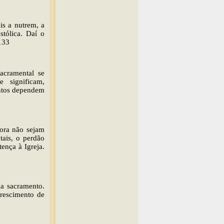
is a nutrem, a
stólica. Daí o
1133
acramental se
 significam,
entos dependem
bora não sejam
tais, o perdão
ença à Igreja.
da sacramento.
crescimento de