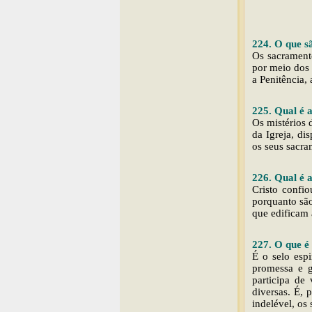
224. O que s
Os sacramento
por meio dos 
a Penitência
225. Qual é 
Os mistérios 
da Igreja, di
os seus sacr
226. Qual é 
Cristo confi
porquanto são
que edificam 
227. O que é
É o selo esp
promessa e g
participa de
diversas. É, 
indelével, os