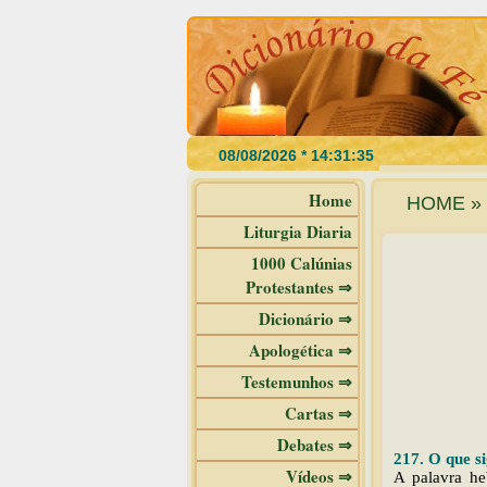
Home
HOME » 
Liturgia Diaria
1000 Calúnias
Protestantes ⇒
Dicionário ⇒
Apologética ⇒
Testemunhos ⇒
Cartas ⇒
Debates ⇒
217. O que si
Vídeos ⇒
A palavra he