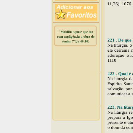
11,26). 1076
"Maldito aquele que faz
com negligência a obra do
221 . De que 
Senhor!"(Jr 48,10).
Na liturgia, 
ele derrama 
Warning
:
adoração, o l
mysqli_free_result() expects
1110
parameter 1 to be
mysqli_result, bool given in
/home/dicionar/public_html/online.php
222 . Qual é 
on line
14
Na liturgia d
Espírito Sant
Warning
:
salvação por
mysqli_num_rows() expects
comunicar a s
parameter 1 to be
mysqli_result, bool given in
/home/dicionar/public_html/online.php
223. Na litur
on line
19
Na liturgia r
Visit. online:
prepara a Igr
presente e atu
o dom da co