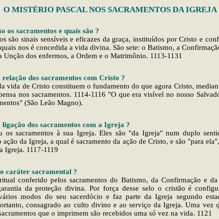
O MISTÉRIO PASCAL NOS SACRAMENTOS DA IGREJA
ão os sacramentos e quais são ?
s são sinais sensíveis e eficazes da graça, instituídos por Cristo e conf
quais nos é concedida a vida divina. São sete: o Batismo, a Confirmação
, a Unção dos enfermos, a Ordem e o Matrimônio. 1113-1131
a relação dos sacramentos com Cristo ?
da vida de Cristo constituem o fundamento do que agora Cristo, mediant
spensa nos sacramentos. 1114-1116 "O que era visível no nosso Salvad
amentos" (São Leão Magno).
a ligação dos sacramentos com a Igreja ?
ou os sacramentos à sua Igreja. Eles são "da Igreja" num duplo senti
 ação da Igreja, a qual é sacramento da ação de Cristo, e são "para ela"
a Igreja. 1117-1119
 o caráter sacramental ?
iritual conferido pelos sacramentos do Batismo, da Confirmação e d
arantia da proteção divina. Por força desse selo o cristão é configu
 vários modos do seu sacerdócio e faz parte da Igreja segundo esta
portanto, consagrado ao culto divino e ao serviço da Igreja. Uma vez q
 sacramentos que o imprimem são recebidos uma só vez na vida. 1121