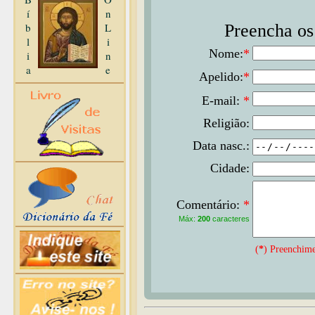
í
n
b
L
Preencha os 
l
i
Nome:
*
i
n
a
e
Apelido:
*
E-mail:
*
Religião:
Data nasc.:
Cidade:
Comentário:
*
Máx:
200
caracteres
(
*
) Preenchime