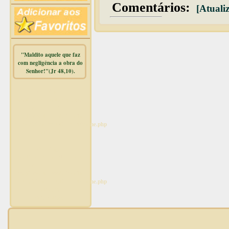
Comentários:
[Atualiz
"Maldito aquele que faz
com negligência a obra do
Senhor!"(Jr 48,10).
Warning
:
mysqli_free_result() expects
parameter 1 to be
mysqli_result, bool given in
/home/dicionar/public_html/online.php
on line
14
Warning
:
mysqli_num_rows() expects
parameter 1 to be
mysqli_result, bool given in
/home/dicionar/public_html/online.php
on line
19
Visit. online: