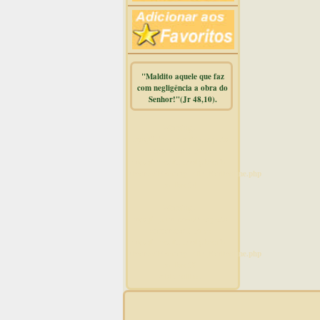
"Maldito aquele que faz
com negligência a obra do
Senhor!"(Jr 48,10).
Warning
:
mysqli_free_result() expects
parameter 1 to be
mysqli_result, bool given in
/home/dicionar/public_html/online.php
on line
14
Warning
:
mysqli_num_rows() expects
parameter 1 to be
mysqli_result, bool given in
/home/dicionar/public_html/online.php
on line
19
Visit. online: