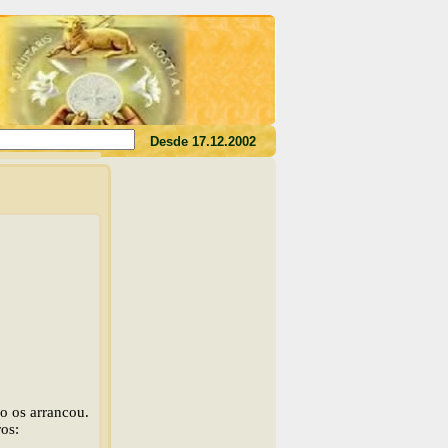
des o seu sangue, não tereis a vida em vós"(Jo 6,53)
Desde 17.12.2002
ro os arrancou.
os: