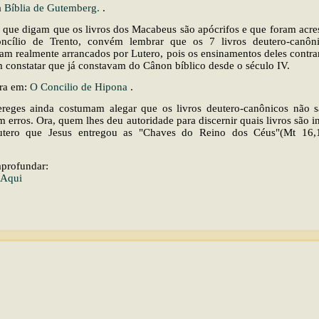
a
Bíblia de Gutemberg.
.
 que digam que os livros dos Macabeus são apócrifos e que foram acre
ncílio de Trento, convém lembrar que os 7 livros deutero-canôn
ram realmente arrancados por Lutero, pois os ensinamentos deles contra
m constatar que já constavam do Cânon bíblico desde o século IV.
ra em:
O Concilio de Hipona
.
reges ainda costumam alegar que os livros deutero-canônicos não s
 erros. Ora, quem lhes deu autoridade para discernir quais livros são i
utero que Jesus entregou as "Chaves do Reino dos Céus"(Mt 16,
aprofundar:
 Aqui