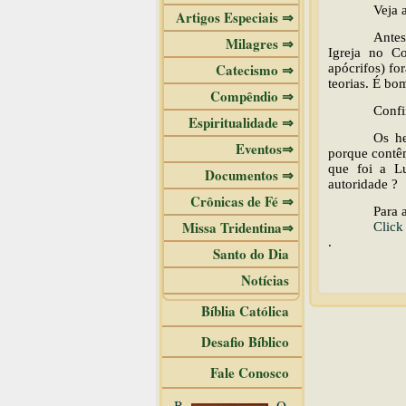
Veja 
Artigos Especiais ⇒
Antes
Milagres ⇒
Igreja no Co
Catecismo ⇒
apócrifos) fo
teorias. É bo
Compêndio ⇒
Confi
Espiritualidade ⇒
Os he
Eventos⇒
porque contêm
que foi a L
Documentos ⇒
autoridade ?
Crônicas de Fé ⇒
Para 
Missa Tridentina⇒
Click
.
Santo do Dia
Notícias
Bíblia Católica
Desafio Bíblico
Fale Conosco
B
O