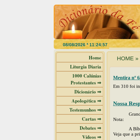
Home
HOME » 
Liturgia Diaria
1000 Calúnias
Mentira nº 6
Protestantes ⇒
Em 310 foi in
Dicionário ⇒
Apologética ⇒
Nossa Resp
Testemunhos ⇒
Grand
Cartas ⇒
Nota:
Debates ⇒
A Bíb
Veja que a pr
Vídeos ⇒