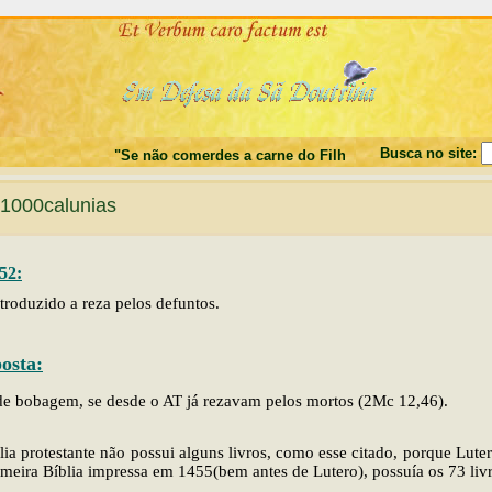
Busca no site:
"Se não comerdes a carne do Filho do Homem, e não beber
1000calunias
52:
troduzido a reza pelos defuntos.
osta:
e bobagem, se desde o AT já rezavam pelos mortos (2Mc 12,46).
lia protestante não possui alguns livros, como esse citado, porque Lute
imeira Bíblia impressa em 1455(bem antes de Lutero), possuía os 73 livr