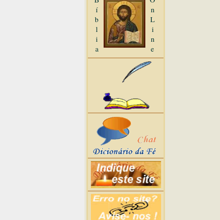
í
n
b
L
l
i
i
n
a
e