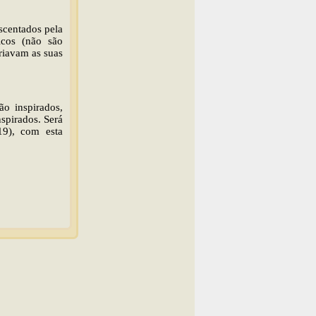
scentados pela
icos (não são
riavam as suas
ão inspirados,
nspirados. Será
19), com esta