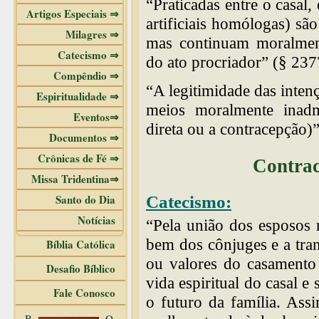
“Praticadas entre o casal,
Artigos Especiais ⇒
artificiais homólogas) sã
Milagres ⇒
mas continuam moralment
Catecismo ⇒
do ato procriador” (§ 237
Compêndio ⇒
“A legitimidade das intenç
Espiritualidade ⇒
meios moralmente inadmi
Eventos⇒
direta ou a contracepção)
Documentos ⇒
Crônicas de Fé ⇒
Contrac
Missa Tridentina⇒
Santo do Dia
Catecismo:
Notícias
“Pela união dos esposos 
bem dos cônjuges e a tran
Bíblia Católica
ou valores do casamento
Desafio Bíblico
vida espiritual do casal 
Fale Conosco
o futuro da família. As
B
O