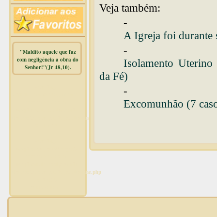
Veja também:
-
A Igreja foi durante
-
"Maldito aquele que faz
com negligência a obra do
Isolamento Uterino
Senhor!"(Jr 48,10).
da Fé)
Warning
:
-
mysqli_free_result() expects
Excomunhão (7 caso
parameter 1 to be
mysqli_result, bool given in
/home/dicionar/public_html/online.php
on line
14
Warning
:
mysqli_num_rows() expects
parameter 1 to be
mysqli_result, bool given in
/home/dicionar/public_html/online.php
on line
19
Visit. online: