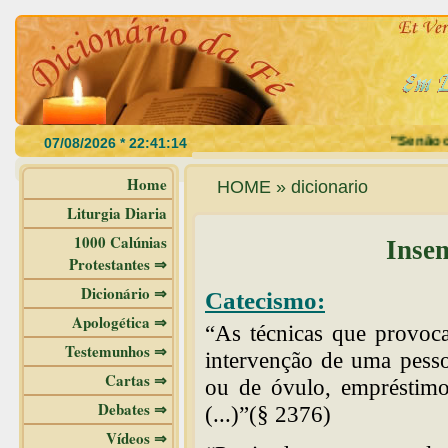
"Se não co
Home
HOME » dicionario
Liturgia Diaria
1000 Calúnias
Insem
Protestantes ⇒
Dicionário ⇒
Catecismo:
Apologética ⇒
“As técnicas que provoc
Testemunhos ⇒
intervenção de uma pesso
Cartas ⇒
ou de óvulo, empréstimo
Debates ⇒
(...)”(§ 2376)
Vídeos ⇒