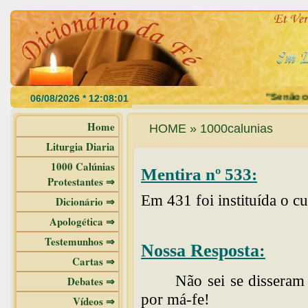
"Se não com
Home
HOME » 1000calunias
Liturgia Diaria
1000 Calúnias
Mentira nº 533:
Protestantes ⇒
Em 431 foi instituída o c
Dicionário ⇒
Apologética ⇒
Testemunhos ⇒
Nossa Resposta:
Cartas ⇒
Não sei se disseram 
Debates ⇒
por má-fe!
Vídeos ⇒