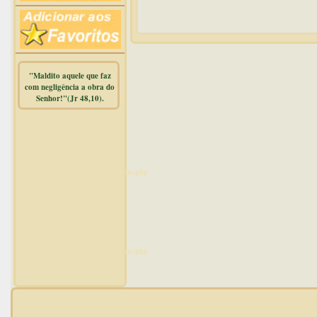
"Maldito aquele que faz
com negligência a obra do
Senhor!"(Jr 48,10).
Warning
:
mysqli_free_result() expects
parameter 1 to be
mysqli_result, bool given in
/home/dicionar/public_html/online.php
on line
14
Warning
:
mysqli_num_rows() expects
parameter 1 to be
mysqli_result, bool given in
/home/dicionar/public_html/online.php
on line
19
Visit. online: