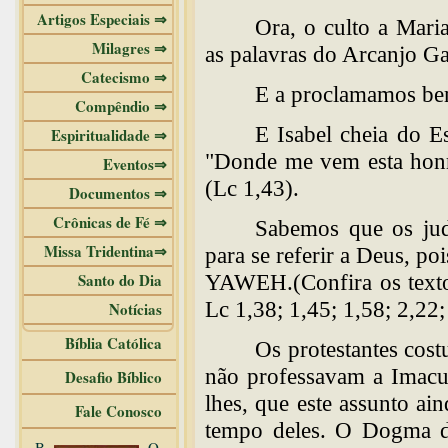
Artigos Especiais ⇒
Ora, o culto a Mari
Milagres ⇒
as palavras do Arcanjo Gab
Catecismo ⇒
E a proclamamos bem
Compêndio ⇒
E Isabel cheia do E
Espiritualidade ⇒
"Donde me vem esta honr
Eventos⇒
(Lc 1,43).
Documentos ⇒
Crônicas de Fé ⇒
Sabemos que os ju
Missa Tridentina⇒
para se referir a Deus, p
Santo do Dia
YAWEH.(Confira os texto
Lc 1,38; 1,45; 1,58; 2,22;
Notícias
Bíblia Católica
Os protestantes cost
não professavam a Imacul
Desafio Bíblico
lhes, que este assunto ai
Fale Conosco
tempo deles. O Dogma da
B
O