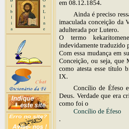
em 08.12.1854.
í
n
b
L
Ainda é preciso ress
l
i
imaculada conceição da V
i
n
a
e
adulterada por Lutero.
O termo kekaritomen
indevidamente traduzido 
Com essa mudança em sua
Conceição, ou seja, que 
como atesta esse título 
IX.
Concílio de Éfeso 
Deus. Verdade que era cr
como foi o
Concílio de Éfeso
.