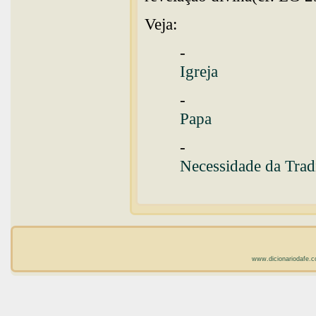
Veja:
-
Igreja
-
Papa
-
Necessidade da Tradi
www.dicionariodafe.c