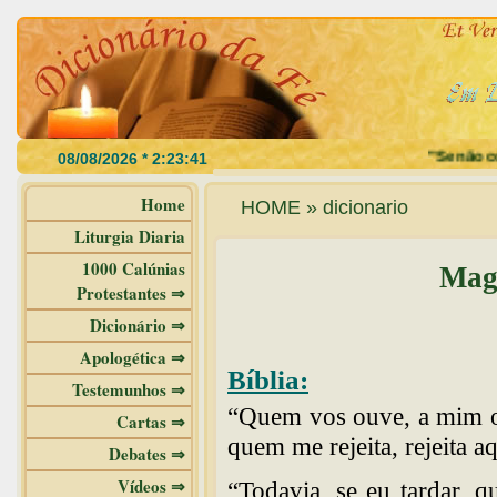
"Se não come
Home
HOME » dicionario
Liturgia Diaria
1000 Calúnias
Magi
Protestantes ⇒
Dicionário ⇒
Apologética ⇒
Bíblia:
Testemunhos ⇒
“Quem vos ouve, a mim ou
Cartas ⇒
quem me rejeita, rejeita 
Debates ⇒
Vídeos ⇒
“Todavia, se eu tardar, 