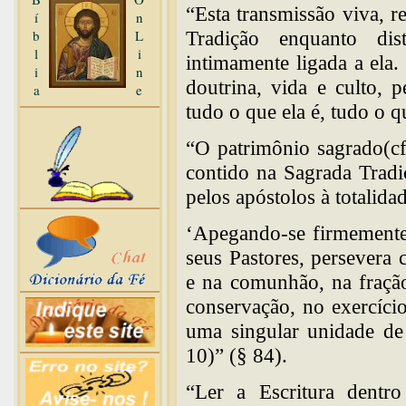
“Esta transmissão viva, r
í
n
b
L
Tradição enquanto dis
l
i
intimamente ligada a ela.
i
n
doutrina, vida e culto, 
a
e
tudo o que ela é, tudo o 
“O patrimônio sagrado(c
contido na Sagrada Tradi
pelos apóstolos à totalidad
‘Apegando-se firmemente
seus Pastores, persevera
e na comunhão, na fração
conservação, no exercício
uma singular unidade de 
10)” (§ 84).
“Ler a Escritura dentro