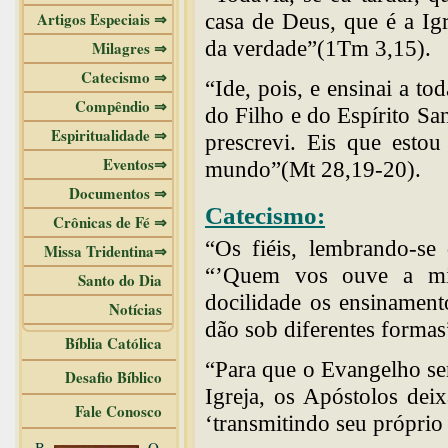
Artigos Especiais ⇒
casa de Deus, que é a Ig
da verdade”(1Tm 3,15).
Milagres ⇒
Catecismo ⇒
“Ide, pois, e ensinai a to
Compêndio ⇒
do Filho e do Espírito Sa
Espiritualidade ⇒
prescrevi. Eis que esto
Eventos⇒
mundo”(Mt 28,19-20).
Documentos ⇒
Catecismo:
Crônicas de Fé ⇒
“Os fiéis, lembrando-se 
Missa Tridentina⇒
“’Quem vos ouve a mi
Santo do Dia
docilidade os ensinamento
Notícias
dão sob diferentes formas
Bíblia Católica
“Para que o Evangelho se
Desafio Bíblico
Igreja, os Apóstolos dei
Fale Conosco
‘transmitindo seu própri
B
O