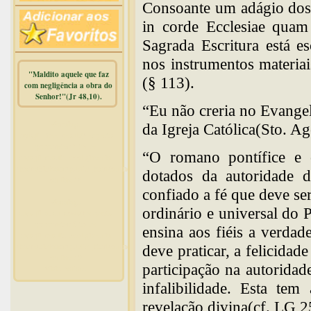
Consoante um adágio dos P
in corde Ecclesiae quam 
Sagrada Escritura está e
nos instrumentos materiais
"Maldito aquele que faz
(§ 113).
com negligência a obra do
Senhor!"(Jr 48,10).
“Eu não creria no Evangel
Warning
:
da Igreja Católica(Sto. Ag
mysqli_free_result() expects
parameter 1 to be
“O romano pontífice e o
mysqli_result, bool given in
/home/dicionar/public_html/online.php
dotados da autoridade 
on line
14
confiado a fé que deve se
Warning
:
ordinário e universal do
mysqli_num_rows() expects
parameter 1 to be
ensina aos fiéis a verdad
mysqli_result, bool given in
/home/dicionar/public_html/online.php
deve praticar, a felicida
on line
19
participação na autoridad
Visit. online:
infalibilidade. Esta te
revelação divina(cf. LG 2