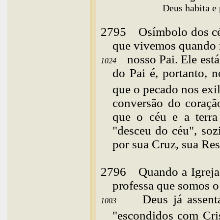
Deus habita e
2795
O
símbolo dos cé
que vivemos quando 
nosso Pai. Ele est
1024
do Pai é, portanto, n
que o pecado nos
exi
conversão do coraçã
que o céu e a terr
"desceu do céu", sozi
por sua Cruz, sua Res
2796
Quando
a Igrej
professa que somos o
Deus já assen
1003
"escondidos com Cr