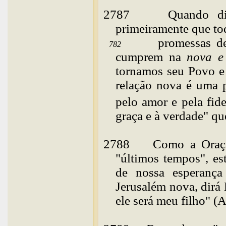
2787
Quando
d
primeiramente que to
promessas de
782
cumprem na
nova e
tornamos seu Povo e 
relação nova é uma p
pelo amor e pela
fid
graça e à verdade" q
2788
Como a Oraç
"últimos tempos", es
de nossa esperanç
Jerusalém nova, dirá 
ele será meu filho" (A