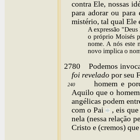
contra Ele, nossas id
para adorar ou para 
mistério, tal qual Ele
A expressão "Deus 
o próprio Moisés p
nome. A nós este n
novo implica o no
2780
Podemos
invoca
foi revelado
por seu F
homem e porqu
240
Aquilo que o homem 
angélicas podem entre
com o
Pai
, eis que
nela (nessa relação p
Cristo e (cremos) qu