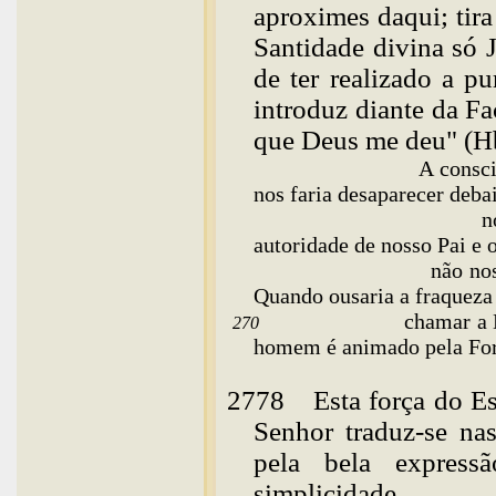
aproximes daqui; tira
Santidade divina só J
de ter realizado a p
introduz diante da Fa
que Deus me deu" (Hb
A consciência que te
nos faria desaparecer debai
n
autoridade de nosso Pai e o
não nos 
Quando ousaria a fraqueza
chamar a D
270
homem é animado pela Fo
2778
Esta
força do E
Senhor traduz-se nas
pela bela expressã
simplicidade