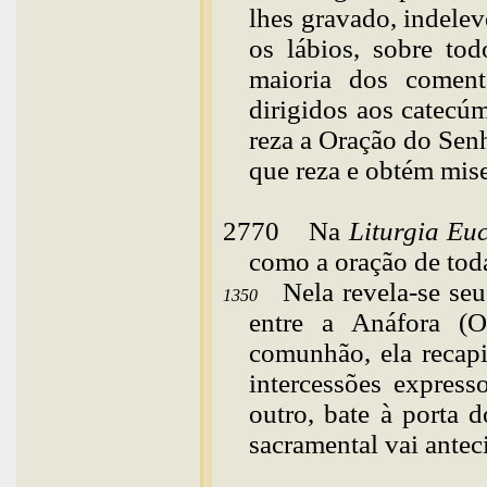
lhes gravado, indelev
os lábios, sobre tod
maioria dos comentá
dirigidos aos catecú
reza a Oração do Sen
que reza e obtém
mis
2770
Na
Liturgia Euc
como a oração de toda
Nela revela-se seu
1350
entre a Anáfora (Or
comunhão, ela recapi
intercessões expres
outro, bate à porta
sacramental vai antec