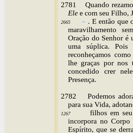
2781
Quando
rezamo
Ele
e com seu Filho, 
. E então que
2665
maravilhamento se
Oração do Senhor é u
uma súplica. Poi
reconheçamos como 
lhe graças por nos 
concedido crer nel
Presença.
2782
Podemos adora
para sua Vida, adota
filhos em seu
1267
incorpora no Corpo 
Espírito, que se der