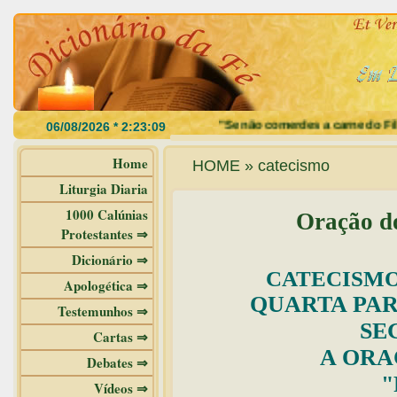
"Se não comerdes a carne do Filho do H
Home
HOME » catecismo
Liturgia Diaria
1000 Calúnias
Oração d
Protestantes ⇒
Dicionário ⇒
CATECISMO
Apologética ⇒
QUARTA PAR
Testemunhos ⇒
SE
Cartas ⇒
A ORA
Debates ⇒
"
Vídeos ⇒