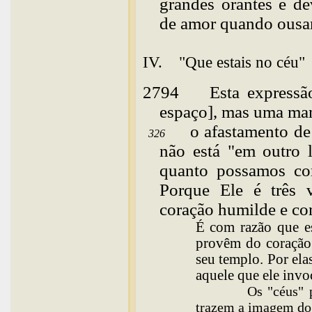
grandes orantes e de
de amor quando ousam
IV. "Que estais no céu"
2794
Esta
expressã
espaço], mas uma man
o afastamento de
326
não está "em outro l
quanto possamos con
Porque Ele é três 
coração humilde e con
É com razão que es
provêm do coração
seu templo. Por ela
aquele que ele
invo
Os "céus" poder
trazem a imagem do 