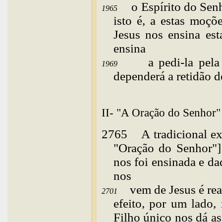
o Espírito do Sen
1965
isto é, a estas moçõ
Jesus nos ensina est
ensina
a pedi-la pel
1969
dependerá a retidão d
II- "A Oração do Senhor"
2765
A
tradicional e
"Oração do Senhor"] 
nos foi ensinada e da
nos
vem de Jesus é re
2701
efeito, por um lado,
Filho único nos dá as