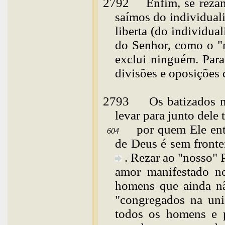
2792
Enfim, se reza
saímos do individual
liberta (do individua
do Senhor, como o "n
exclui ninguém. Par
divisões e oposições
2793
Os
batizados 
levar para junto dele
por quem Ele en
604
de Deus é sem fronte
. Rezar ao "nosso" 
amor manifestado no
homens que ainda n
"congregados na
un
todos os homens e p