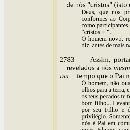
de nós "cristos" (isto
Deus, que nos pr
conformes ao Corpo
como participantes 
"
cristos
".
O homem novo, rena
diz, antes de mais 
2783
Assim
, port
revelados a nós
mesm
tempo que o Pai 
1701
Ó homem, não ousav
olhos para a terra, 
os teus pecados te
bom filho... Levant
por seu Filho e d
privilégio. Somente
nós é Pai em comu
invés, Ele nos crio