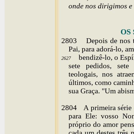
onde nos dirigimos e
OS
2803
Depois
de nos 
Pai, para adorá-lo, am
bendizê-lo, o Espír
2627
sete pedidos, sete
teologais, nos atra
últimos, como caminh
sua Graça. "Um abismo
2804
A primeira série
para Ele: vosso No
próprio do amor pen
cada um destes três