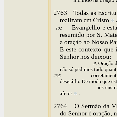
2763
Todas
as Escritu
realizam em
Cristo
Evangelho é esta "
102
resumido por S. Mat
a oração ao Nosso Pai
E este contexto que 
Senhor nos deixou:
A
Oração d
não só pedimos tudo quan
corretament
2541
desejá-lo. De modo que est
nos ensin
afetos
.
2764
O
Sermão da Mo
do Senhor é oração,