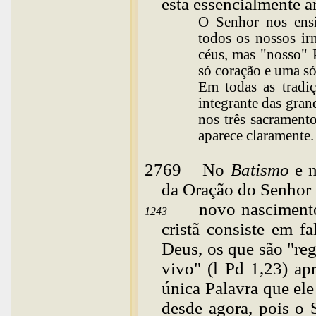
está essencialmente ar
O Senhor nos ens
todos os nossos ir
céus, mas "nosso" 
só coração e uma s
Em todas as tradiç
integrante das gra
nos três sacramento
aparece claramente.
2769
No
Batismo
e 
da Oração do Senhor 
novo nascimento
1243
cristã consiste em f
Deus, os que são "re
vivo" (l Pd 1,23) ap
única Palavra que el
desde agora, pois o 