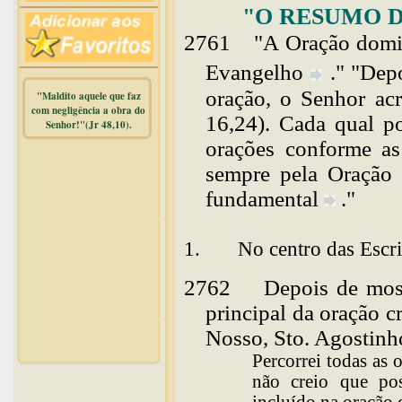
"O RESUMO 
2761
"A Oração domin
Evangelho
."
"Depo
oração, o Senhor acr
"Maldito aquele que faz
com negligência a obra do
16,24). Cada qual po
Senhor!"(Jr 48,10).
orações conforme as
Warning
:
sempre pela Oração 
mysqli_free_result() expects
parameter 1 to be
fundamental
."
mysqli_result, bool given in
/home/dicionar/public_html/online.php
on line
14
1. No centro das Escri
Warning
:
mysqli_num_rows() expects
2762
Depois de mos
parameter 1 to be
mysqli_result, bool given in
principal da oração c
/home/dicionar/public_html/online.php
Nosso, Sto. Agostinh
on line
19
Visit. online:
Percorrei todas as 
não creio que pos
incluído na oração