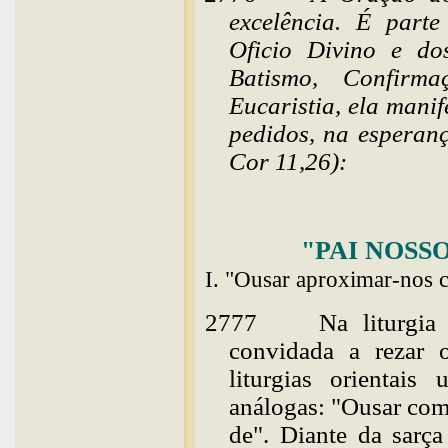
excelência. É part
Oficio Divino e dos
Batismo, Confirma
Eucaristia, ela manif
pedidos, na esperanç
Cor 11,26):
"PAI NOSS
I. "Ousar aproximar-nos 
2777
Na
liturgi
convidada a rezar o
liturgias orientais
análogas: "Ousar com
de". Diante da sarça