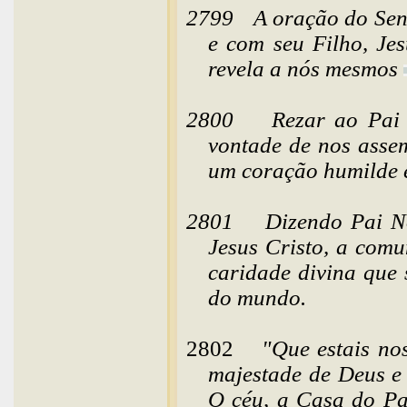
2799
A oração do Se
e com seu Filho, Je
revela a nós
mesmos
2800
Rezar ao Pai
vontade de nos assem
um coração humilde e
2801
Dizendo Pai N
Jesus Cristo, a com
caridade divina que 
do mundo.
2802
"Que estais no
majestade de Deus e 
O céu, a Casa do Pai