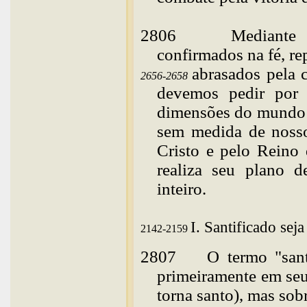
2806
Mediante
o
confirmados na fé, re
abrasados pela c
2656-2658
devemos pedir por 
dimensões do mundo e
sem medida de noss
Cristo e pelo Reino 
realiza seu plano 
inteiro.
I
. Santificado se
2142-2159
2807
O
termo "san
primeiramente em seu 
torna santo), mas sob