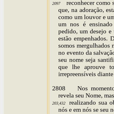
reconhecer como sa
2097
que, na adoração, es
como um louvor e u
um nos é ensinado
pedido, um desejo e
estão empenhados. D
somos mergulhados no
no evento da salvaçã
seu nome seja santif
que lhe aprouve to
irrepreensíveis diante
2808
Nos
momento
revela seu Nome, mas
realizando sua ob
203,432
nós e em nós se seu n