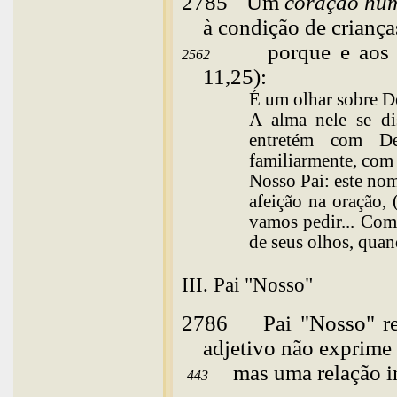
2785
Um
coração hum
à condição de criança
porque e aos 
2562
11,25):
É um olhar sobre D
A alma nele se di
entretém com D
familiarmente, com
Nosso Pai: este no
afeição na oração, 
vamos pedir... Com
de seus olhos, quan
III. Pai "Nosso"
2786
Pai
"Nosso" re
adjetivo não exprim
mas uma relação i
443