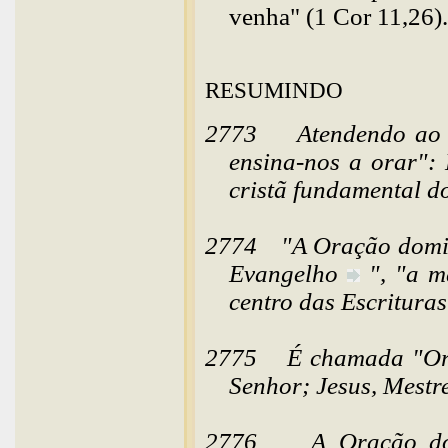
venha" (1 Cor 11,26).
RESUMINDO
2773
Atendendo ao 
ensina-nos a orar": 
cristã fundamental d
2774
"A Oração domin
Evangelho
", "a m
centro das Escrituras
2775
É chamada "Or
Senhor; Jesus, Mestr
2776
A Oração do