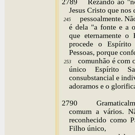
2789
Rezando
ao "no
Jesus Cristo que nos 
pessoalmente. Não
245
é dela "a fonte e a 
que eternamente o 
procede o Espírit
Pessoas, porque conf
comunhão é com o 
253
único Espírito S
consubstancial e indi
adoramos e o glorific
2790
Gramaticalm
comum a vários. N
reconhecido como Pa
Filho único,