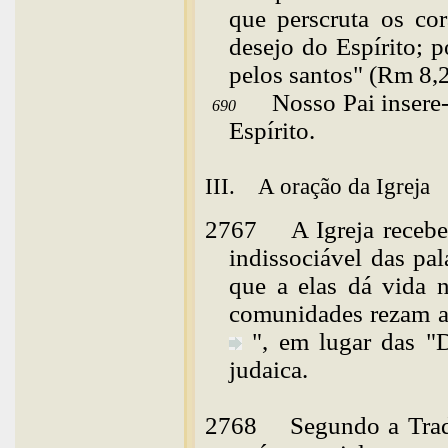
que perscruta os co
desejo do Espírito; 
pelos santos" (Rm 8,2
Nosso Pai insere-
690
Espírito.
III. A oração da Igreja
2767
A Igreja receb
indissociável das pa
que a elas dá vida n
comunidades rezam a
", em lugar das "
judaica.
2768
Segundo a Trad