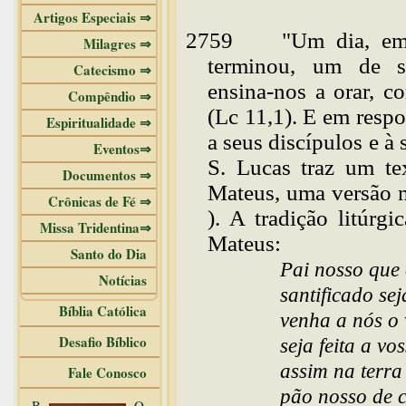
Artigos Especiais ⇒
2759
"Um dia, em
Milagres ⇒
terminou, um de se
Catecismo ⇒
ensina-nos a orar, c
Compêndio ⇒
(Lc 11,1). E em respo
Espiritualidade ⇒
a seus discípulos e à 
Eventos⇒
S. Lucas traz um te
Documentos ⇒
Mateus, uma versão m
Crônicas de Fé ⇒
). A tradição litúrg
Missa Tridentina⇒
Mateus:
Santo do Dia
Pai nosso que 
Notícias
santificado se
Bíblia Católica
venha a nós o 
Desafio Bíblico
seja feita a vo
assim na terra
Fale Conosco
pão nosso de c
B
O