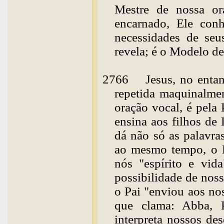
Mestre de nossa or
encarnado, Ele co
necessidades de seu
revela; é o Modelo de
2766
Jesus
, no enta
repetida
maquinalme
oração vocal, é pela
ensina aos filhos de
dá não só as palavra
ao mesmo tempo, o E
nós "espírito e vid
possibilidade de noss
o Pai "enviou aos nos
que clama: Abba, P
interpreta nossos de