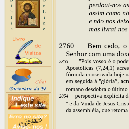
perdoai-nos as
í
n
b
L
assim como nó
l
i
e não nos deix
i
n
a
e
mas livrai-nos
2760
Bem
cedo, o
Senhor com uma dox
"Pois vosso é o pode
2855
Apostólicas (7,24,1) ac
fórmula conservada hoje n
em seguida à "glória”, acr
romano desdobra o último
perspectiva explícita
2854
"
e da Vinda de Jesus Cris
da assembléia, que retoma 