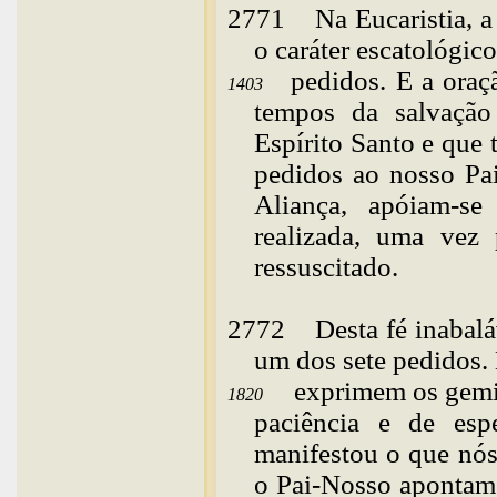
2771
Na
Eucaristia, 
o caráter escatológic
pedidos. E a oraç
1403
tempos da salvaçã
Espírito Santo e que
pedidos ao nosso Pai
Aliança, apóiam-se
realizada, uma vez 
ressuscitado.
2772
Desta
fé inabal
um dos sete pedidos. 
exprimem os gemi
1820
paciência e de esp
manifestou o que nós
o Pai-Nosso apontam 