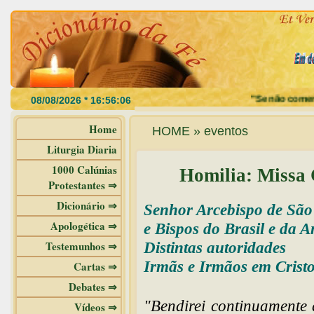
"Se não comerdes a c
Home
HOME » eventos
Liturgia Diaria
1000 Calúnias
Homilia: Missa 
Protestantes ⇒
Dicionário ⇒
Senhor Arcebispo de São
Apologética ⇒
e Bispos do Brasil e da 
Testemunhos ⇒
Distintas autoridades
Irmãs e Irmãos em Cristo
Cartas ⇒
Debates ⇒
"Bendirei continuamente
Vídeos ⇒