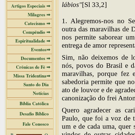
lábios"
[Sl 33,2]
Artigos Especiais ⇒
Milagres ⇒
1. Alegremos-nos no Se
Catecismo ⇒
outra das maravilhas de 
Compêndio ⇒
nos permite saborear um 
Espiritualidade ⇒
entrega de amor representa
Eventos⇒
Sim, não deixemos de l
Documentos ⇒
nós, povos do Brasil e 
Crônicas de Fé ⇒
maravilhas, porque fez 
Missa Tridentina⇒
sabedoria permite que no
Santo do Dia
ato de louvor e de agrade
Notícias
canonização do frei Anto
Bíblia Católica
Quero agradecer as car
Desafio Bíblico
Paulo, que foi a voz de 
Fale Conosco
um e de cada uma, quer 
vindos de outras cidade
B
O