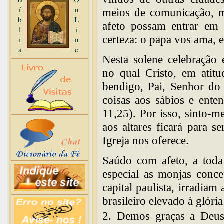
í
n
meios de comunicação, m
b
L
afeto possam entrar em
l
i
certeza: o papa vos ama, 
i
n
a
e
Nesta solene celebração 
no qual Cristo, em atit
bendigo, Pai, Senhor do 
coisas aos sábios e ente
11,25). Por isso, sinto-m
aos altares ficará para 
Igreja nos oferece.
Saúdo com afeto, a toda
especial as monjas conce
capital paulista, irradiam
brasileiro elevado à glória
2. Demos graças a Deus 