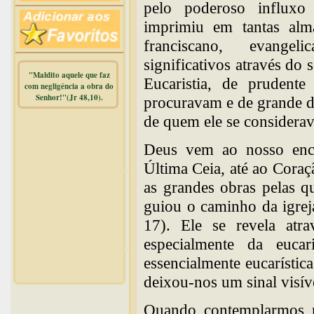
pelo poderoso influxo
imprimiu em tantas alm
franciscano, evangel
significativos através do
"Maldito aquele que faz
Eucaristia, de prudent
com negligência a obra do
Senhor!"(Jr 48,10).
procuravam e de grande d
de quem ele se considerava
Warning
:
mysqli_free_result() expects
Deus vem ao nosso encon
parameter 1 to be
mysqli_result, bool given in
Última Ceia, até ao Coraçã
/home/dicionar/public_html/online.php
on line
14
as grandes obras pelas q
guiou o caminho da igreja
Warning
:
mysqli_num_rows() expects
17). Ele se revela atra
parameter 1 to be
mysqli_result, bool given in
especialmente da eucar
/home/dicionar/public_html/online.php
essencialmente eucarísti
on line
19
Visit. online:
deixou-nos um sinal visív
Quando contemplarmos n