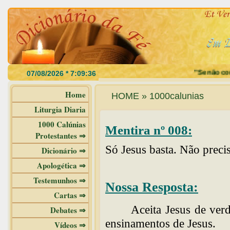
"Se não come
Home
HOME » 1000calunias
Liturgia Diaria
1000 Calúnias
Mentira nº 008:
Protestantes ⇒
Só Jesus basta. Não preci
Dicionário ⇒
Apologética ⇒
Testemunhos ⇒
Nossa Resposta:
Cartas ⇒
Aceita Jesus de ver
Debates ⇒
ensinamentos de Jesus.
Vídeos ⇒