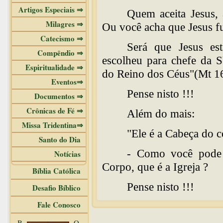
Artigos Especiais ⇒
Quem aceita Jesu
Milagres ⇒
Ou você acha que Jesus f
Catecismo ⇒
Será que Jesus es
Compêndio ⇒
escolheu para chefe da 
Espiritualidade ⇒
do Reino dos Céus"(Mt 1
Eventos⇒
Pense nisto !!!
Documentos ⇒
Crônicas de Fé ⇒
Além do mais:
Missa Tridentina⇒
"Ele é a Cabeça do c
Santo do Dia
- Como você pode a
Notícias
Corpo, que é a Igreja ?
Bíblia Católica
Pense nisto !!!
Desafio Bíblico
Fale Conosco
B
O