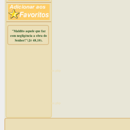
"Maldito aquele que faz
com negligência a obra do
Senhor!"(Jr 48,10).
Warning
:
mysqli_free_result() expects
parameter 1 to be
mysqli_result, bool given in
/home/dicionar/public_html/online.php
on line
14
Warning
:
mysqli_num_rows() expects
parameter 1 to be
mysqli_result, bool given in
/home/dicionar/public_html/online.php
on line
19
Visit. online: