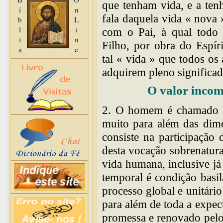
que tenham vida, e a te
í
n
fala daquela vida « nova
b
L
l
i
com o Pai, à qual todo
i
n
Filho, por obra do Espír
a
e
tal « vida » que todos o
adquirem pleno significad
O valor inco
2. O homem é chamado a 
muito para além das dime
consiste na participação
desta vocação sobrenatura
vida humana, inclusive já
temporal é condição basil
processo global e unitári
para além de toda a expec
promessa e renovado pelo