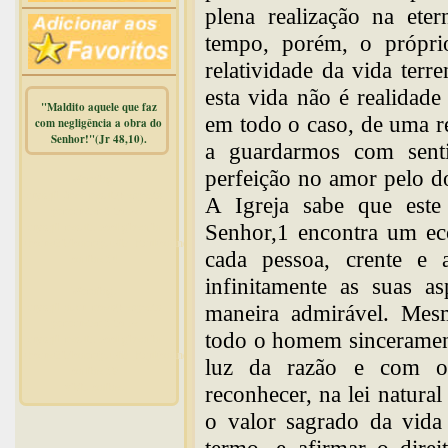
plena realização na eter
tempo, porém, o própri
relatividade da vida ter
esta vida não é realidade
"Maldito aquele que faz
em todo o caso, de uma r
com negligência a obra do
Senhor!"(Jr 48,10).
a guardarmos com senti
perfeição no amor pelo 
Warning
:
mysqli_free_result() expects
A Igreja sabe que este
parameter 1 to be
mysqli_result, bool given in
Senhor,1 encontra um ec
/home/dicionar/public_html/online.php
cada pessoa, crente e 
on line
14
infinitamente as suas a
Warning
:
mysqli_num_rows() expects
maneira admirável. Mesm
parameter 1 to be
todo o homem sincerament
mysqli_result, bool given in
/home/dicionar/public_html/online.php
luz da razão e com o 
on line
19
Visit. online:
reconhecer, na lei natura
o valor sagrado da vida