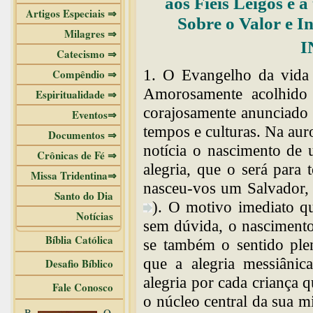
aos Fiéis Leigos e 
Artigos Especiais ⇒
Sobre o Valor e 
Milagres ⇒
I
Catecismo ⇒
1. O Evangelho da vida 
Compêndio ⇒
Amorosamente acolhido c
Espiritualidade ⇒
corajosamente anunciado
Eventos⇒
tempos e culturas. Na aur
Documentos ⇒
notícia o nascimento de
Crônicas de Fé ⇒
alegria, que o será para
Missa Tridentina⇒
nasceu-vos um Salvador, 
Santo do Dia
). O motivo imediato que
Notícias
sem dúvida, o nascimento
Bíblia Católica
se também o sentido ple
que a alegria messiânic
Desafio Bíblico
alegria por cada criança q
Fale Conosco
o núcleo central da sua m
B
O