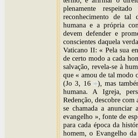
termo, e afirmar o dire
plenamente respeitad
reconhecimento de tal 
humana e a própria comu
devem defender e promov
conscientes daquela verd
Vaticano II: « Pela sua e
de certo modo a cada hom
salvação, revela-se à hu
que « amou de tal modo o
(Jo 3, 16
), mas també
humana. A Igreja, pers
Redenção, descobre com as
se chamada a anunciar 
evangelho », fonte de esp
para cada época da hist
homem, o Evangelho da 