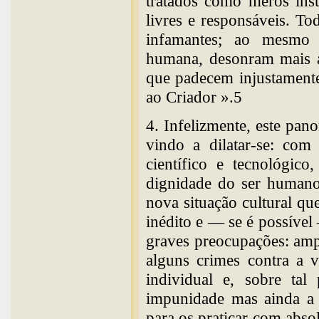
tratados como meros ins
livres e responsáveis. To
infamantes; ao mesmo 
humana, desonram mais a
que padecem injustament
ao Criador ».5
4. Infelizmente, este pan
vindo a dilatar-se: com 
científico e tecnológic
dignidade do ser humano
nova situação cultural qu
inédito e — se é possível
graves preocupações: ampl
alguns crimes contra a 
individual e, sobre tal
impunidade mas ainda a 
para os praticar com abso