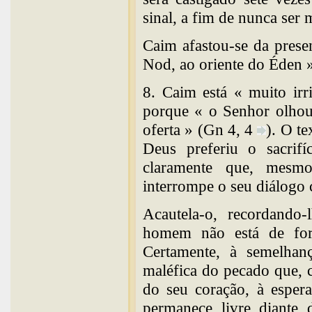
sinal, a fim de nunca ser 
Caim afastou-se da prese
Nod, ao oriente do Éden 
8. Caim está « muito irr
porque « o Senhor olhou
oferta » (Gn 4, 4
). O te
Deus preferiu o sacrif
claramente que, mesmo
interrompe o seu diálogo
Acautela-o, recordando-
homem não está de for
Certamente, à semelhan
maléfica do pecado que, 
do seu coração, à esper
permanece livre diante