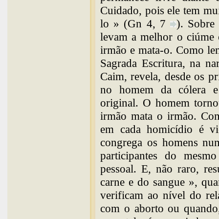
Cuidado, pois ele tem mui
lo » (Gn 4, 7
). Sobre
levam a melhor o ciúme e
irmão e mata-o. Como lem
Sagrada Escritura, na na
Caim, revela, desde os p
no homem da cólera e 
original. O homem torno
irmão mata o irmão. Com
em cada homicídio é vio
congrega os homens numa
participantes do mesmo
pessoal. E, não raro, re
carne e do sangue », qua
verificam ao nível do re
com o aborto ou quando,