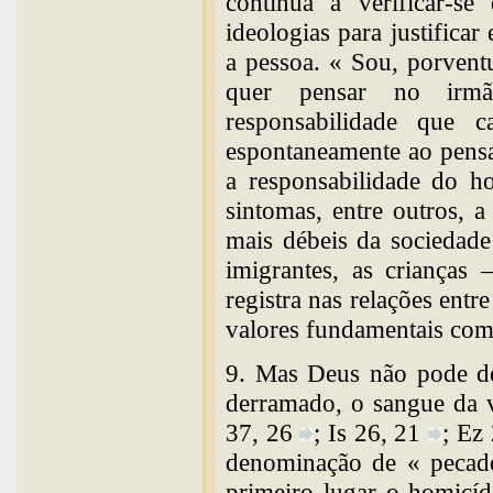
continua a verificar-s
ideologias para justificar
a pessoa. « Sou, porven
quer pensar no irmã
responsabilidade que 
espontaneamente ao pensa
a responsabilidade do h
sintomas, entre outros, 
mais débeis da sociedad
imigrantes, as crianças 
registra nas relações en
valores fundamentais como
9. Mas Deus não pode de
derramado, o sangue da v
37, 26
; Is 26, 21
; Ez
denominação de « pecad
primeiro lugar o homicíd