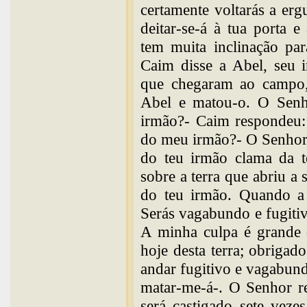
certamente voltarás a erg
deitar-se-á à tua porta e
tem muita inclinação par
Caim disse a Abel, seu 
que chegaram ao campo,
Abel e matou-o. O Senho
irmão?- Caim respondeu: 
do meu irmão?- O Senhor 
do teu irmão clama da t
sobre a terra que abriu a
do teu irmão. Quando a c
Serás vagabundo e fugitiv
A minha culpa é grande 
hoje desta terra; obrigado
andar fugitivo e vagabund
matar-me-á-. O Senhor r
será castigado sete vez