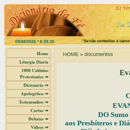
"Se não comerdes a carne do Filho
Home
HOME » documentos
Liturgia Diaria
1000 Calúnias
Ev
Protestantes ⇒
Dicionário ⇒
Apologética ⇒
C
Testemunhos ⇒
EVA
Cartas ⇒
DO Sumo P
Debates ⇒
aos Presbíteros e Diá
Vídeos ⇒