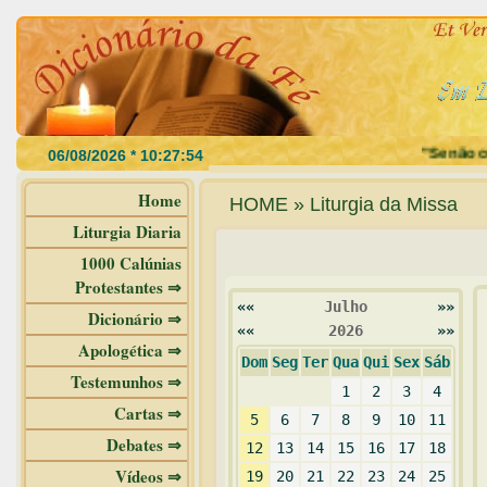
"Se não come
Home
HOME » Liturgia da Missa
Liturgia Diaria
1000 Calúnias
Protestantes ⇒
««
Julho
»»
Dicionário ⇒
««
2026
»»
Apologética ⇒
Dom
Seg
Ter
Qua
Qui
Sex
Sáb
Testemunhos ⇒
1
2
3
4
Cartas ⇒
5
6
7
8
9
10
11
Debates ⇒
12
13
14
15
16
17
18
Vídeos ⇒
19
20
21
22
23
24
25