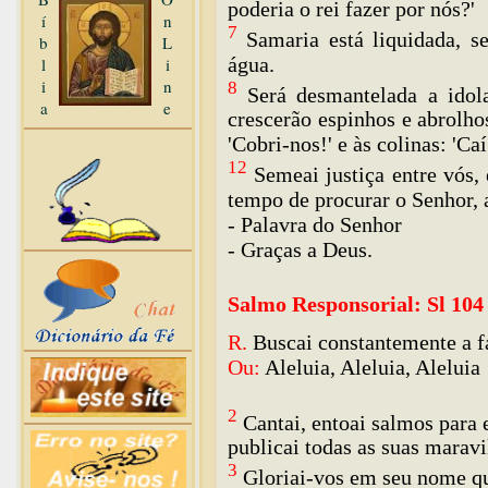
poderia o rei fazer por nós?'
í
n
7
Samaria está liquidada, s
b
L
água.
l
i
i
n
8
Será desmantelada a idolat
a
e
crescerão espinhos e abrolhos
'Cobri-nos!' e às colinas: 'Caí
12
Semeai justiça entre vós,
tempo de procurar o Senhor, a
- Palavra do Senhor
- Graças a Deus.
Salmo Responsorial: Sl 104 (
R.
Buscai constantemente a f
Ou:
Aleluia, Aleluia, Aleluia
2
Cantai, entoai salmos para e
publicai todas as suas maravi
3
Gloriai-vos em seu nome qu