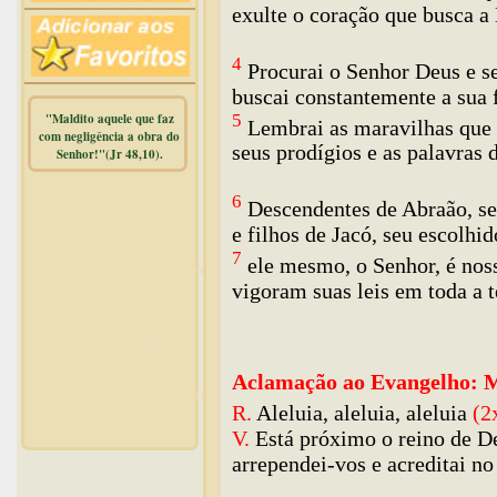
exulte o coração que busca a
4
Procurai o Senhor Deus e se
buscai constantemente a sua 
5
"Maldito aquele que faz
Lembrai as maravilhas que e
com negligência a obra do
seus prodígios e as palavras 
Senhor!"(Jr 48,10).
Warning
:
6
Descendentes de Abraão, seu
mysqli_free_result() expects
e filhos de Jacó, seu escolhid
parameter 1 to be
mysqli_result, bool given in
7
ele mesmo, o Senhor, é nos
/home/dicionar/public_html/online.php
vigoram suas leis em toda a t
on line
14
Warning
:
mysqli_num_rows() expects
parameter 1 to be
mysqli_result, bool given in
Aclamação ao Evangelho: M
/home/dicionar/public_html/online.php
R.
Aleluia, aleluia, aleluia
(2
on line
19
Visit. online:
V.
Está próximo o reino de D
arrependei-vos e acreditai n