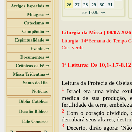
Artigos Especiais ⇒
26
27
28
29
30
31
»» HOJE ««
Milagres ⇒
Catecismo ⇒
Compêndio ⇒
Liturgia da Missa ( 08/07/2026
Espiritualidade ⇒
Liturgia: 14ª Semana do Tempo C
Cor: verde
Eventos⇒
Documentos ⇒
1ª Leitura: Os 10,1-3.7-8.12
Crônicas de Fé ⇒
Missa Tridentina⇒
Santo do Dia
Leitura da Profecia de Oséias
1
Israel era uma vinha exub
Notícias
medida de sua produção, e
Bíblia Católica
fertilidade da terra, embeleza
Desafio Bíblico
2
Com o coração dividido, d
derrubará seus altares, destru
Fale Conosco
3
Decerto, dirão agora: 'Nã
B
O