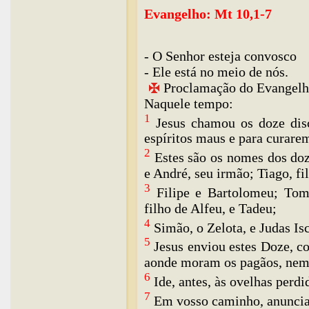
Evangelho: Mt 10,1-7
- O Senhor esteja convosco
- Ele está no meio de nós.
Proclamação do Evangelh
Naquele tempo:
1
Jesus chamou os doze disc
espíritos maus e para curare
2
Estes são os nomes dos doz
e André, seu irmão; Tiago, fi
3
Filipe e Bartolomeu; Tomé
filho de Alfeu, e Tadeu;
4
Simão, o Zelota, e Judas Isca
5
Jesus enviou estes Doze, c
aonde moram os pagãos, nem 
6
Ide, antes, às ovelhas perdi
7
Em vosso caminho, anunciai